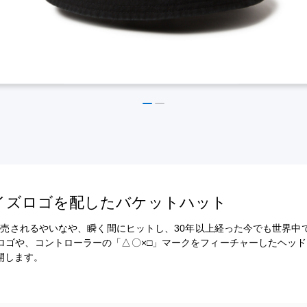
のミニサイズロゴを配したバケットハット
ationが発売されるやいなや、瞬く間にヒットし、30年以上経った今でも世
ionのロゴや、コントローラーの「△〇×□」マークをフィーチャーしたヘ
開します。