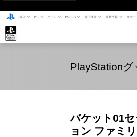
購入
PS5
ゲーム
PS Plus
周辺機器
最新情報
サポー
PlayStation
バケット01セー
ョン ファミ