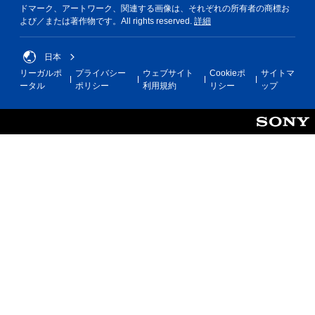
ドマーク、アートワーク、関連する画像は、それぞれの所有者の商標お
よび／または著作物です。All rights reserved.
詳細
日本
リーガルポ
プライバシー
ウェブサイト
Cookieポ
サイトマ
ータル
ポリシー
利用規約
リシー
ップ