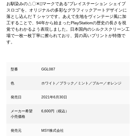
お馴染みの△〇✕□マークである“プレイステーション シェイプ
スロゴ”を、オリジナルの多彩なグラフィックアートデザインに
落とし込んだ T シャツです。あえて生地をヴィンテージ風に加
工することで、94年から始まったPlayStationの歴史の長さを視
覚でもわかるよう表現しました。日本国内のシルクスクリーン工
場で一枚一枚丁寧に擦られており、質の高いプリントが特徴で
す。
型番
GGL087
色
ホワイト／ブラック／ミント／ブルー／オレンジ
発売日
2021年6月30日
メーカー希望
6,600円（税込）
小売価格
発売元
MSY株式会社