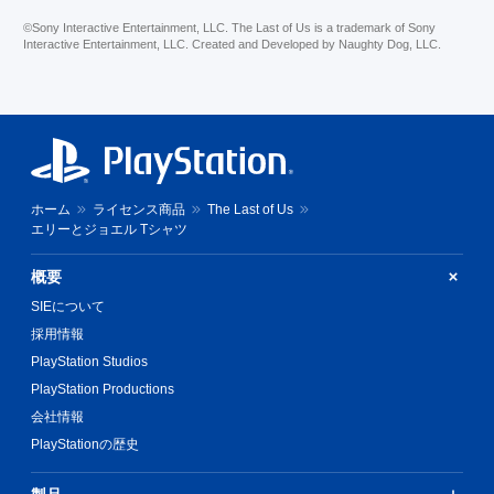
©Sony Interactive Entertainment, LLC. The Last of Us is a trademark of Sony
Interactive Entertainment, LLC. Created and Developed by Naughty Dog, LLC.
ホーム
ライセンス商品
The Last of Us
エリーとジョエル Tシャツ
概要
SIEについて
採用情報
PlayStation Studios
PlayStation Productions
会社情報
PlayStationの歴史