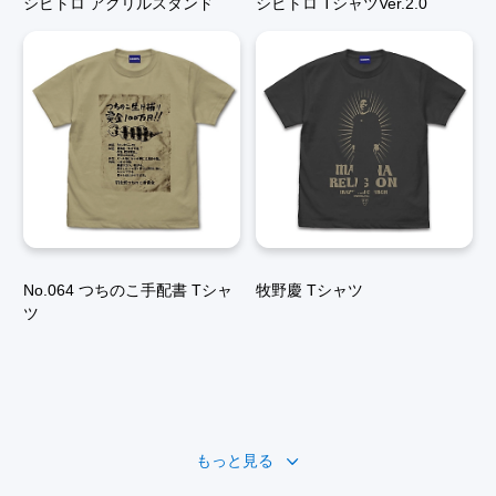
シビトロ アクリルスタンド
シビトロ TシャツVer.2.0
No.064 つちのこ手配書 Tシャ
牧野慶 Tシャツ
ツ
もっと見る