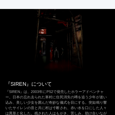
『SIREN』について
『SIREN』は、2003年にPS2で発売したホラーアドベンチャ
ー。日本の忘れ去られた寒村に住民消失の噂を追う少年が迷い
込み、美しい少女を囲んだ奇妙な儀式を目にする。突如鳴り響
いたサイレンの音と共に村は寸断され、赤い水を口にした人々
は異形と化した。残された人はもがき、苦しみ、助け合いなが