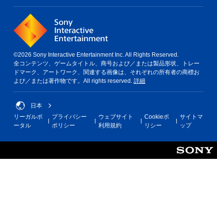
©2026 Sony Interactive Entertainment Inc. All Rights Reserved.
全コンテンツ、ゲームタイトル、商号および／または製品形状、トレー
ドマーク、アートワーク、関連する画像は、それぞれの所有者の商標お
よび／または著作物です。All rights reserved.
詳細
日本
リーガルポ
プライバシー
ウェブサイト
Cookieポ
サイトマ
ータル
ポリシー
利用規約
リシー
ップ