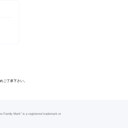
めご了承下さい。
n Family Mark” is a registered trademark or