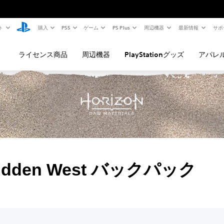
ト
購入
PS5
ゲーム
PS Plus
周辺機器
最新情報
サポ
ライセンス商品
周辺機器
PlayStationグッズ
アパレ
rbidden West バックパック