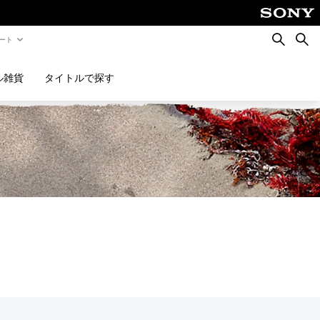
検
検
ート
索
索
ル雑貨
タイトルで探す