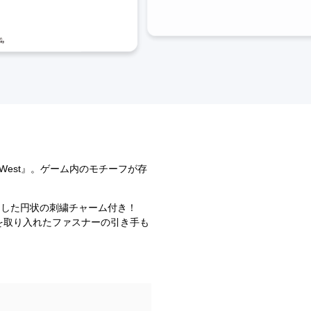
en West』。ゲーム内のモチーフが存
フした円状の刺繍チャーム付き！
を取り入れたファスナーの引き手も