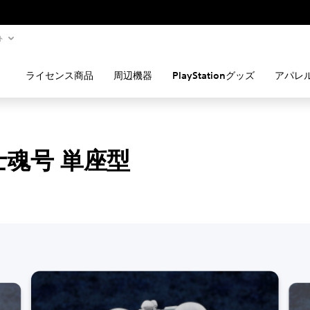
ト
ライセンス商品
周辺機器
PlayStationグッズ
アパレ
 士魂号 単座型