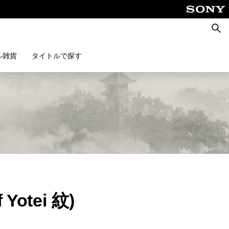
検
索
ル雑貨
タイトルで探す
Yotei 紋)