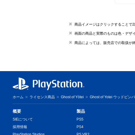
商品イメージはクリックすることで
画面の商品と実際のものは色・デザ
商品によっては、販売店での取扱が
ホーム
ライセンス商品
Ghost of Yōtei
Ghost of Yotei ウッドピンバッ
概要
製品
SIEについて
PS5
採用情報
PS4
PlayStation Studios
PS VR2