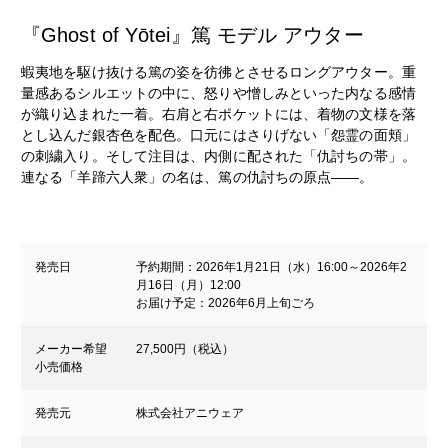
『Ghost of Yōtei』篤 モデル アウター
蝦夷地を駆け抜ける篤の姿を彷彿とさせるロングアウター。重
量感あるシルエットの中に、怒りや憎しみといった内なる感情
が織り込まれた一着。右肩と右ポケットには、着物の文様を落
とし込んだ銀杏色を配色。口元にはさりげない「怨霊の面頬」
の刺繍入り。そして注目は、内側に配された「仇討ちの帯」。
連なる「羊蹄六人衆」の名は、篤の仇討ちの原点――。
発売日
予約期間：2026年1月21日（水）16:00～2026年2
月16日（月）12:00
お届け予定：2026年6月上旬ごろ
メーカー希望
27,500円（税込）
小売価格
発売元
株式会社アニウェア