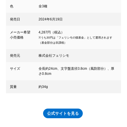
色
全3種
発売日
2024年6月19日
メーカー希望
4,287円（税込）
小売価格
※うち30円は「フェリシモの猫基金」として運用されます
（基金部分は非課税）
発売元
株式会社フェリシモ
サイズ
全長約24cm、文字盤直径3.8cm（風防部分）、厚
さ0.8cm
質量
約34g
公式サイトを見る