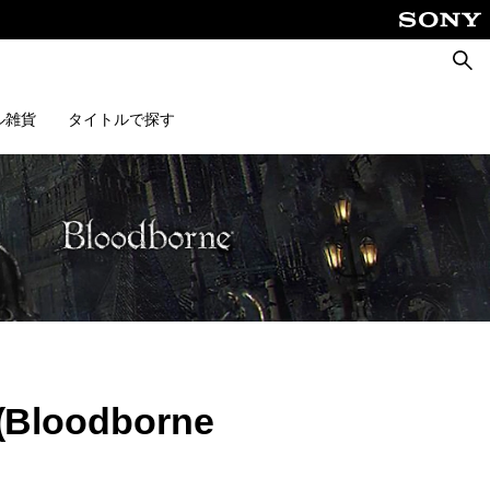
検
索
ル雑貨
タイトルで探す
loodborne