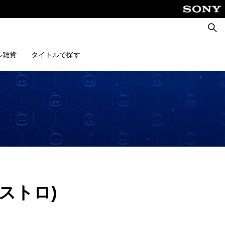
検
索
ル雑貨
タイトルで探す
アストロ)