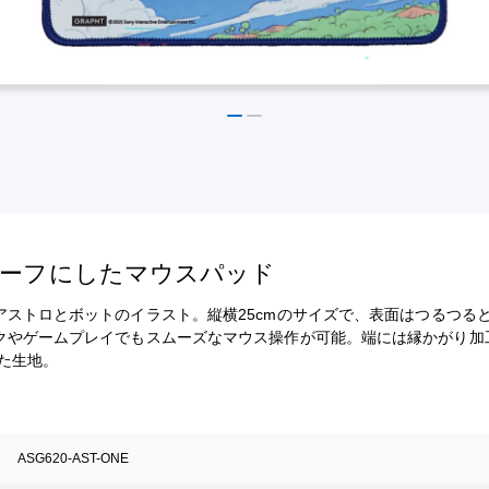
モチーフにしたマウスパッド
アストロとボットのイラスト。縦横25cmのサイズで、表面はつるつる
クやゲームプレイでもスムーズなマウス操作が可能。端には縁かがり加
た生地。
ASG620-AST-ONE