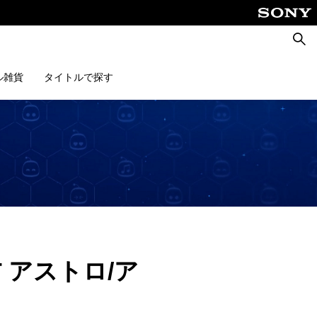
検
索
ル雑貨
タイトルで探す
T アストロ/ア