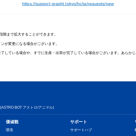
https://support.grapht.tokyo/hc/ja/requests/new
2段階まで拡大することができます。
インが変更になる場合がございます。
終了している場合や、すでに生産・出荷が完了している場合がございます。あらかじ
(ASTRO BOT アストロ/アニマル)
価値観
サポート
環境
サポートハブ