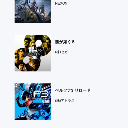
NEXON
龍が如く８
(株)セガ
ペルソナ3 リロード
(株)アトラス