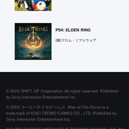
PS4: ELDEN RING
(株)フロム・ソフトウェア
© 2024 SHIFT UP Corporation. All rights reserved. Published
by Sony Interactive Entertainment Inc.
© 2024 コーエーテクモゲームス. Rise of The Ronin is a
trademark of KOEI TECMO GAMES CO., LTD. Published by
Sony Interactive Entertainment Inc.