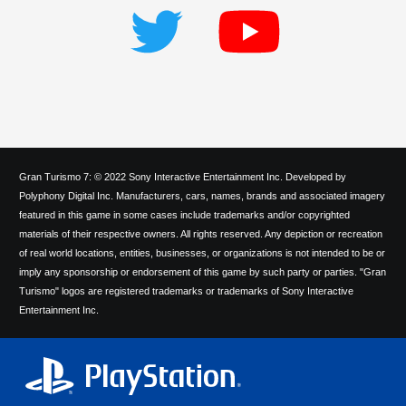
Gran Turismo 7: © 2022 Sony Interactive Entertainment Inc. Developed by
Polyphony Digital Inc. Manufacturers, cars, names, brands and associated imagery
featured in this game in some cases include trademarks and/or copyrighted
materials of their respective owners. All rights reserved. Any depiction or recreation
of real world locations, entities, businesses, or organizations is not intended to be or
imply any sponsorship or endorsement of this game by such party or parties. "Gran
Turismo" logos are registered trademarks or trademarks of Sony Interactive
Entertainment Inc.