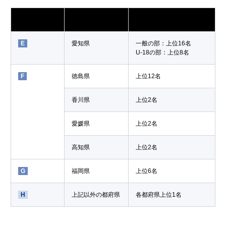
エリア
都道府県
通過人数
E
愛知県
一般の部：上位16名
U-18の部：上位8名
F
徳島県
上位12名
香川県
上位2名
愛媛県
上位2名
高知県
上位2名
G
福岡県
上位6名
H
上記以外の都府県
各都府県上位1名