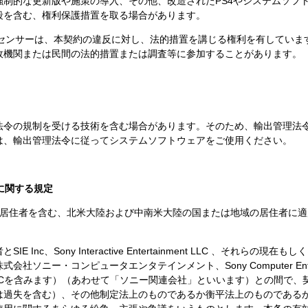
強制的な更新版や施策の導入、その他、改造されたPS4やシステムソフ
段を含む、権利保護措置を取る場合があります。
ライセンサーは、本契約の違反に対し、法的措置を講じる権利を有しています。
政機関または民間の法的措置または調査等に参加することがあります。
法令の規制を受ける技術を含む場合があります。そのため、輸出管理法令
は、輸出管理法令に従ってシステムソフトウェアをご使用ください。
に関する規定
の居住者を含む、北米大陸および中南米大陸の国または地域の居住者に
Inc、Sony Interactive Entertainment LLC 、それら
ニー・コンピュータエンタテインメント、Sony Computer Entertain
ertainment LLCを含みます）（あわせて「ソニー関連会社」といいます）と
は過失を含む）、その他制定法上のものであるか衡平法上のものである