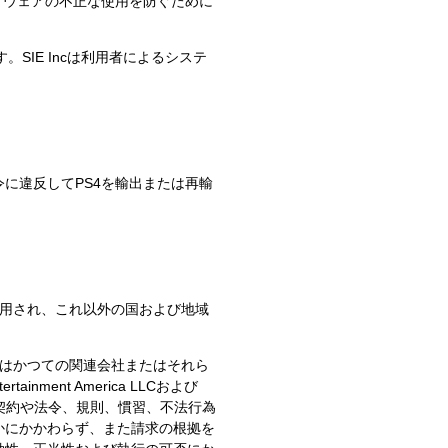
トウェアの不正な使用を防ぐために
SIE Incは利用者によるシステ
に違反してPS4を輸出または再輸
適用され、これ以外の国および地域
の現在もしくはかつての関連会社またはそれら
ment America LLCおよび
の間で、契約や法令、規則、慣習、不法行為
かにかかわらず、また請求の根拠を