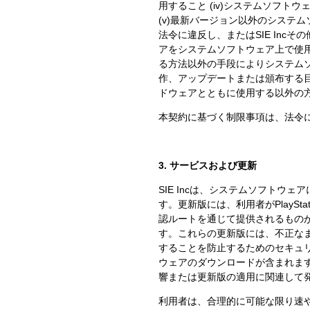
用すること (iv)システムソフ
(v)最新バージョン以外のシステム
法令に違反し、またはSIE Inc
アをシステムソフトウェア上で使用で
る方法以外の手段によりシステムソ
作、アップデートまたは頒布する
ドウェアとともに使用する以外の
本契約に基づく制限事項は、法令
3. サービスおよび更新
SIE Incは、システムソフト
す。更新版には、利用者がPlaySt
認ルートを通じて提供されるものが
す。これらの更新版には、不正な
することを防止するためのセキュ
ウェアのダウンロードが含まれます
響または更新版の適用に関連して
利用者は、合理的に可能な限り速