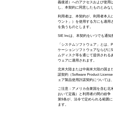
義後述）へのアクセスおよび使用
し、本契約に同意したものとみな
利用者は、本契約が、利用者本人に加え
ウント」）を使用する方にも適用
を負うものとします。
SIE Incは、本契約をいつで
「システムソフトウェア」とは、
ケーションソフトウェアならびにSIE 
ムディスク等を通じて提供される
ウェアに適用されます。
北米大陸または中南米大陸の国ま
諾契約（Software Produc
ェア製品使用許諾契約については
ご注意：アメリカ合衆国を含む北米
おいて定義）と利用者の間の紛争
第9条が、法令で定められる範囲
ます。