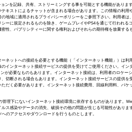
ッションを記録、共有、ストリーミングする事を可能とする機能がありま
やテキストによるチャットが含まれる場合があります。この情報の利用
者の地域に適用されるプライバシーポリシーをご参照下さい。利用者は
リシーに規定されるものを除き、ゲームプレイやPS4を通じて行われる
機密性、パブリシティーに関する権利およびそれらの期待権を放棄する
ターネットへの接続を必要とする機能（「インターネット機能」）は利
線のインターネット接続サービスの提供を受けてご使用ください。イン
rkへのサインインが必要なものもあります。インターネット接続は、利用者のロ
り、切断される場合もあります。インターネット接続サービスの提供を
いただく必要があります。インターネット接続費用、回線利用料、パケ
Incの管理下にないインターネット接続環境に依存するものがあります。W
イルス感染やデータの消失、破損その他の問題が生じる可能性がありま
ツへのアクセスやダウンロードを行うものとします。