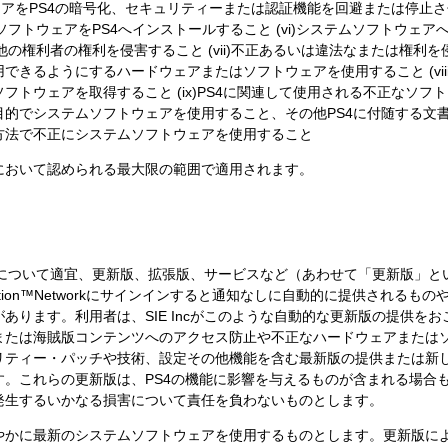
トウェアをPS4の暗号化、セキュリティーまたは認証機能を回避または停止
ソフトウェアをPS4へインストールすること (vi)システムソフトウェ
その他の権利者の権利を侵害すること (vii)不正あるいは違法なまたは権
きるようにするハードウェアまたはソフトウェアを使用すること (viii)S
フトウェアを取得すること (ix)PS4に関連して使用される不正なソフ
目的でシステムソフトウェアを使用すること、その他PS4に付随する文
方法で不正にシステムソフトウェアを使用すること
において認められる最大限の範囲で適用されます。
ウェアについて適宜、更新版、拡張版、サービスなど（あわせて「更新版」
ation™Networkにサインインすると通知なしに自動的に提供されるものや
あります。利用者は、SIE Incがこのような自動的な更新版の提供を
または海賊版コンテンツへのアクセス防止や不正なハードウェアまたはソ
リティー・パッチや技術、設定その他機能を含む最新版の提供または新
。これらの更新版は、PS4の機能に影響を与えるものが含まれる場合もあり
発生するいかなる損害について責任を負わないものとします。
やかに最新のシステムソフトウェアを使用するものとします。更新版に