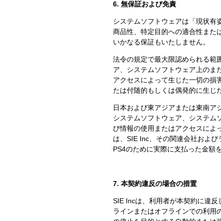
6. 無保証および免責
システムソフトウェアは「現状有姿」
商品性、特定目的への適合性また
いかなる保証もいたしません。
法令の規定で最大限認められる範囲
ア、システムソフトウェア上のま
アクセスによって生じた一切の損
たは付随的もしくは偶発的に生じ
日本および東アジアまたは東南ア
システムソフトウェア、システム
び情報の使用またはアクセスによっ
は、SIE Inc、その関連会社
PS4のために実際に支払った金額
7. 本契約違反の場合の措置
SIE Incは、利用者が本契約
ラインまたはオフラインでの利用の停止