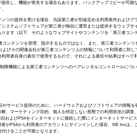
が損失し、機能が喪失する場合もあります。バックアップコピーが可能
す。
テンツの提供を受ける場合、当該第三者が別途定める利用条件およびプ
てシステムソフトウェアが第三者が独自に運営または提供するウェブサ
あります（以下、そのようなウェブサイトやコンテンツを「第三者コン
は第三者コンテンツを管理、指示するものではなく、また、第三者コンテン
Incおよびその関連会社が第三者コンテンツ上の情報について利用者に対
は利用者自身の責任で使用するもので、それによる責任や結果はすべて
tworkの視聴制限機能による第三者コンテンツへのペアレンタルコントロール
よび製品やサービス提供のために、ハードウェアおよびソフトウェアの情報
診断、マーケティング目的、個人を特定しない形態での利用状況の調査
器IDおよびPS4をインターネットに接続した際にインターネットサービ
者がPS4から利用者のアカウントにサインインした場合、SIE Incは
連付けることが可能となります。