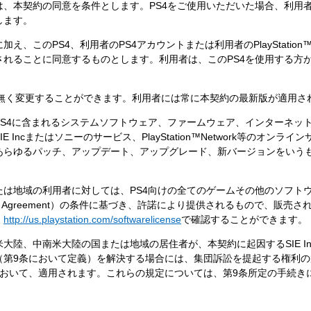
は、本契約の同意を条件とします。PS4をご使用いただいた場合、利用
します。
、このPS4、利用者のPS4アカウントまたは利用者のPlayStation™
されることに同意するものとします。利用者は、このPS4を使用する方
も通知無く変更することができます。利用者には常に本契約の最新版が適用
PS4に含まれるシステムソフトウェア、ファームウェア、インターネッ
Incまたはソニーのサービス、PlayStation™Network等のオンラ
あらゆるパッチ、アップデート、アップグレード、新バージョンをいう
たは地域の利用者に対しては、PS4向けの全てのゲームその他のソフト
t License Agreement）の条件に基づき、許諾により提供されるもので
、
http://us.playstation.com/softwarelicense
で確認することができます。
大陸、中南米大陸の国または地域の居住者が、本契約に起因するSIE I
（第9条において定義）を解決する場合には、集団訴訟を提起する権利
において、適用されます。これらの規定については、第9条所定の手続き