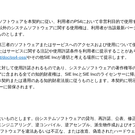
ステムソフトウェアを本契約に従い、利用者のPS4において非営利目的で使
ジョン以外のシステムソフトウェアに関する使用権は、利用者が当該最新バー
ものとします。
第三者のソフトウェアまたはサービスへのアクセスおよび使用について
ェアまたはサービスに関する注記や使用許諾条件を利用者に提示することが
et/doc/ps4-oss/
やその他SIE Incが適切と考える場所にて提示します。
に対して使用許諾されるものであり、システムソフトウェアの著作権等
含まれる全ての知的財産権は、SIE IncとSIE Incのライセンサー
本契約または適用のある知的財産法規に従うものとします。本契約に明
センサーに留保されます。
ものとします。(i)システムソフトウェアの貸与、再許諾、公表、修正、
エンジニアリング、逆コンパイル、逆アセンブル、派生物作成およびオ
ステムソフトウェアを違法あるいは不正な、または改造、偽造されたハード