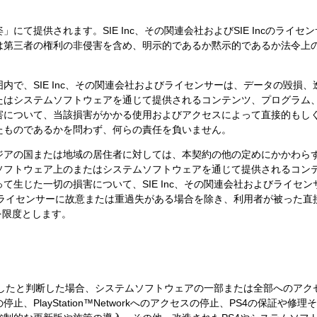
にて提供されます。SIE Inc、その関連会社およびSIE Incのライ
は第三者の権利の非侵害を含め、明示的であるか黙示的であるか法令上
内で、SIE Inc、その関連会社およびライセンサーは、データの毀損
たはシステムソフトウェアを通じて提供されるコンテンツ、プログラム
害について、当該損害がかかる使用およびアクセスによって直接的もし
たものであるかを問わず、何らの責任を負いません。
ジアの国または地域の居住者に対しては、本契約の他の定めにかかわら
ソフトウェア上のまたはシステムソフトウェアを通じて提供されるコン
て生じた一切の損害について、SIE Inc、その関連会社およびライセ
およびライセンサーに故意または重過失がある場合を除き、利用者が被った
を限度とします。
に違反したと判断した場合、システムソフトウェアの一部または全部へのアク
、PlayStation™Networkへのアクセスの停止、PS4の保証や