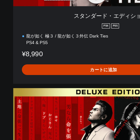
スタンダード・エディシ
PS4
PS5
龍が如く 極３ / 龍が如く３外伝 Dark Ties
PS4 & PS5
¥8,990
カートに追加
デ
ラ
ッ
ク
ス
・
エ
デ