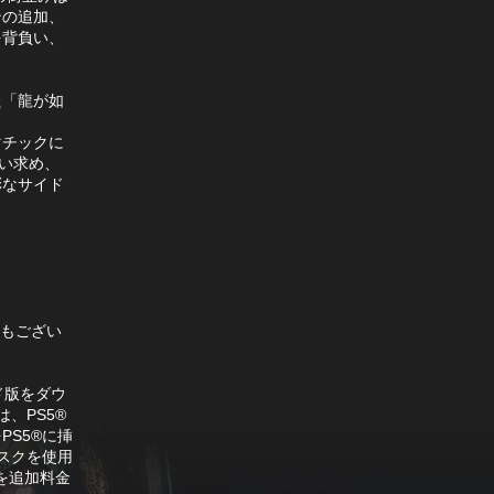
ンの追加、
を背負い、
た「龍が如
マチックに
い求め、
彩なサイド
品もござい
ド版をダウ
、PS5®
S5®に挿
スクを使用
を追加料金