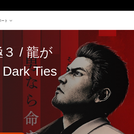
ポート
３ / 龍が
rk Ties