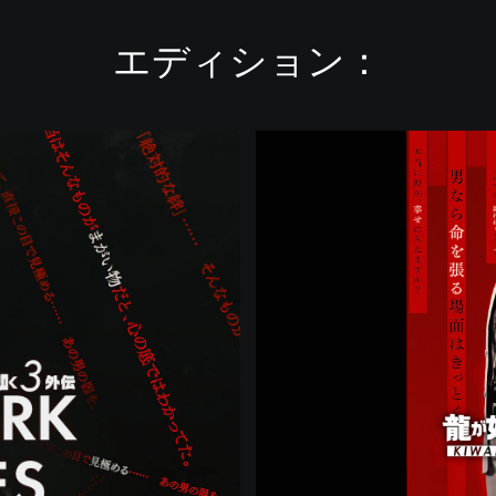
エディション：
龍
が
如
く
極
３
/
龍
が
如
く
３
外
伝
D
a