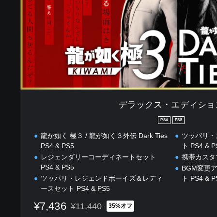
ィ
シ
ョ
ン
デラックス・エディショ
PS4
PS5
龍が如く 極３ / 龍が如く３外伝 Dark Ties
ツッパリ・
PS4 & PS5
ト PS4 & P
レジェンダリーコーディネートセット
携帯カスタマ
PS4 & PS5
BGM変更
ツッパリ・レジェンドボーイズ＆レディ
ト PS4 & P
ースセット PS4 & PS5
¥7,436
¥11,440
35%オフ
通常価格¥11,440より値引き