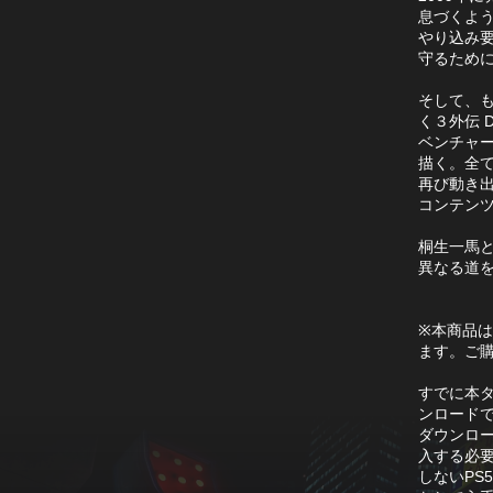
息づくよ
やり込み
守るため
そして、
く３外伝 D
ベンチャ
描く。全
再び動き
コンテン
桐生一馬
異なる道
※本商品
ます。ご
すでに本タ
ンロードで
ダウンロー
入する必要
しないPS