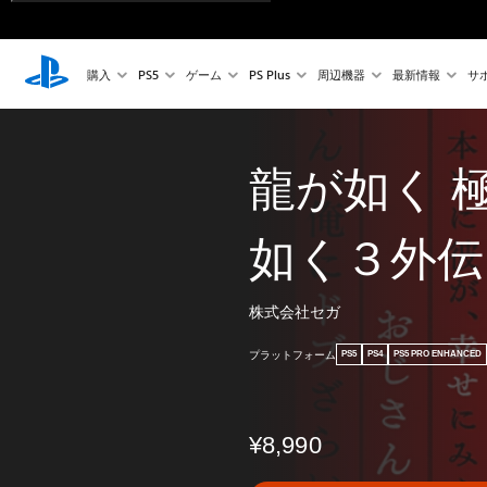
購入
PS5
ゲーム
PS Plus
周辺機器
最新情報
サ
龍が如く 極
如く３外伝 Da
株式会社セガ
プラットフォーム
PS5
PS4
PS5 PRO ENHANCED
¥8,990