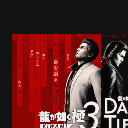
ス
タ
ン
ダ
ー
ド
・
エ
デ
ィ
シ
ョ
ン