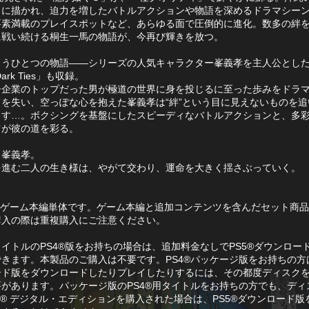
うに描かれ、迫力を増したバトルアクションや物語を深めるドラマシー
要素満載のプレイスポットなど、あらゆる面で圧倒的に進化。数多の絆
に戦い続ける桐生一馬の物語が、今再び輝きを放つ。
もうひとつの物語――シリーズの人気キャラクター峯義孝を主人公とし
ark Ties」も収録。
ー企業のトップだった男が極道の世界に身を投じるに至った歩みをドラ
てを失い、空っぽな心を抱えた峯義孝は“絆”という目に見えないものを追
出す…。ボクシングを基盤にしたスピーディなバトルアクションと、多
ツが彼の道を彩る。
と峯義孝。
を進む二人の生き様は、やがて交わり、運命を大きく揺さぶっていく。
はゲーム本編単体です。ゲーム本編と追加コンテンツを含んだセット商
購入の際は重複購入にご注意ください。
イトルのPS4®版をお持ちの場合は、追加料金なしでPS5®ダウンロー
きます。本製品のご購入は不要です。PS4®パッケージ版をお持ちの方は
ド版をダウンロードしたりプレイしたりするには、その都度ディスクをP
があります。パッケージ版のPS4®用タイトルをお持ちの方でも、ディ
5® デジタル・エディションを購入された場合は、PS5®ダウンロード版