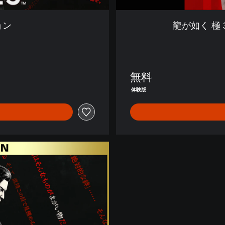
r
k
ョン
龍が如く 極３ 
T
i
e
s
体
無料
験
体験版
版