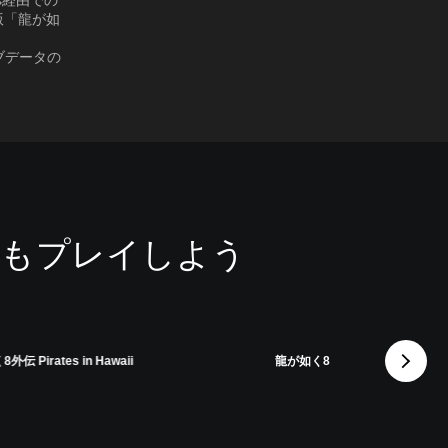
us経由での
版「龍が如
ーブデータの
ーズもプレイしよう
伝 Pirates in Hawaii
龍が如く8