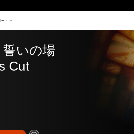
ポート
 誓いの場
s Cut