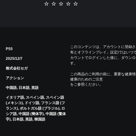
このコンテンツは、アカウントに登録され
PS5
有とオフラインプレイ」設定)ではいつで
カウントでログインした後に、ダウンロ
2025/12/7
す。
株式会社セガ
この商品のご利用の前に、重要な健康情
アクション
健康のためのご注意
をご参照ください。
中国語, 日本語, 英語
イタリア語, スペイン語, スペイン語
(メキシコ), ドイツ語, フランス語 (フ
ランス), ポルトガル語 (ブラジル), ロ
シア語, 中国語 (簡体字), 中国語 (繁体
字), 日本語, 英語, 韓国語