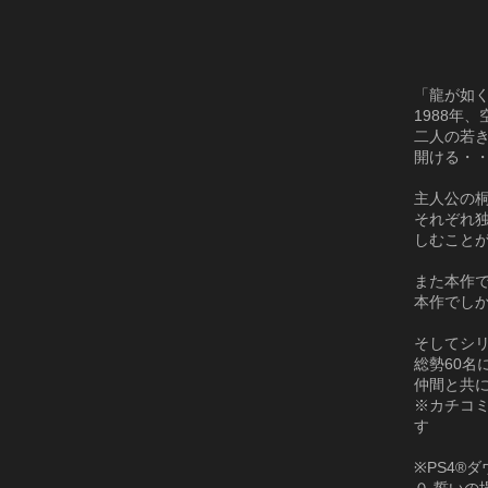
「龍が如く
1988年
二人の若
開ける・
主人公の
それぞれ
しむこと
また本作
本作でし
そしてシ
総勢60名
仲間と共
※カチコ
す
※PS4®