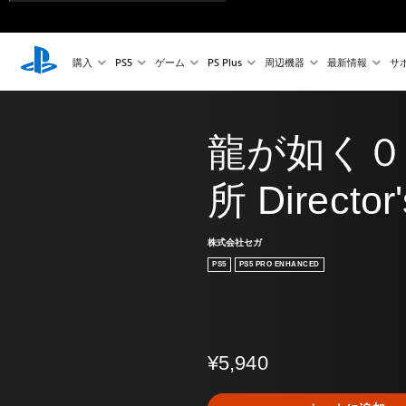
購入
PS5
ゲーム
PS Plus
周辺機器
最新情報
サ
龍が如く０
所 Director'
株式会社セガ
PS5
PS5 PRO ENHANCED
¥5,940