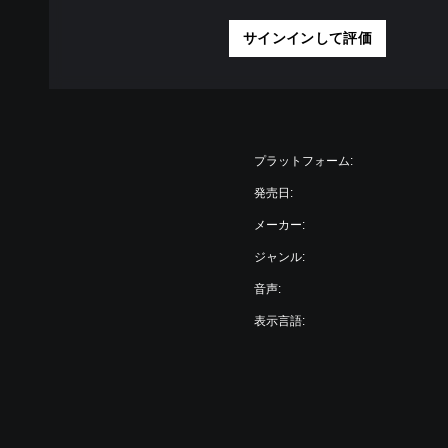
サインインして評価
プラットフォーム:
発売日:
メーカー:
ジャンル:
音声:
表示言語: