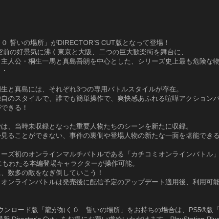
０ 誓いの場所」がDIRECTOR’S CUT版となって登場！
、空前の好景気に沸く東京と大阪、二つの巨大歓楽街を舞台に、
き主人公・桐生一馬と真島吾朗を中心とした、シリーズ史上最も危険な
・・
桐生と真島には、それぞれ3つの専用バトルスタイルが存在。
独自のスタイルで、誰でも簡単操作で、爽快感あふれる喧嘩アクション
ができる！
では、当時未収録となった重要人物たちのシーンを新たに収録。
か見ることができない、事件の裏側や登場人物の新たな一面を堪能でき
リーズ初のオンラインマルチバトルである「カチコミオンラインバトル
にもわたる本編登場キャラクターが操作可能。
に、数多の敵をなぎ倒していこう！
ミオンラインバトルは発売後に配信予定のアップデート適用後、利用可
ダウンロード版「龍が如く０ 誓いの場所」をお持ちの場合は、PS5®版