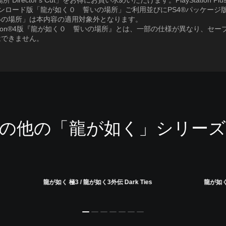
所 Director's Cut」をお得にお買い求めいただけます。PlayStation Pl
ウンロード版「龍が如く０ 誓いの場所」ご利用並びにPS4®パッケージ
いの場所」は本内容の適用対象外となります。
Station®4版『龍が如く０ 誓いの場所』とは、一部の仕様が異なり、セ
はできません。
ionでその他の「龍が如く」シリ
龍が如く 極3 / 龍が如く3外伝 Dark Ties
龍が如く8外