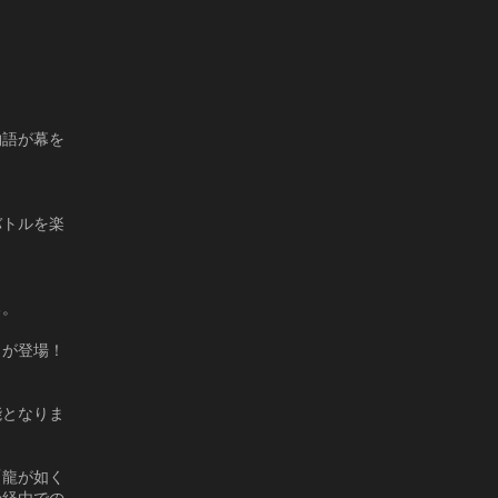
物語が幕を
バトルを楽
る。
」が登場！
能となりま
「龍が如く