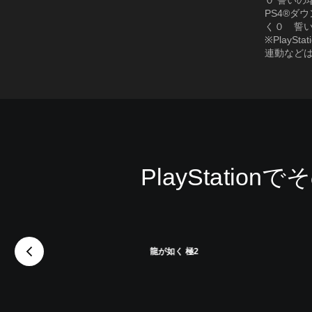
０ 誓いの場
PS4®ダ
く０ 誓
※Play
連動など
PlayStat
龍が如く 極2