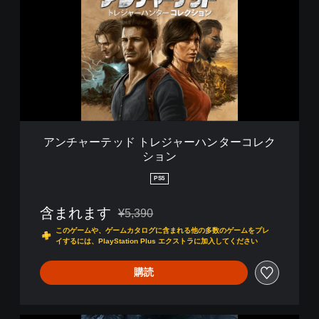
ャ
ー
テ
ッ
ド
ト
レ
ジ
ャ
ー
アンチャーテッド トレジャーハンターコレク
ハ
ション
ン
タ
PS5
ー
コ
含まれます
¥5,390
レ
通常価格¥5,390より値引き
ク
このゲームや、ゲームカタログに含まれる他の多数のゲームをプレ
シ
イするには、PlayStation Plus エクストラに加入してください
ョ
ン
購読