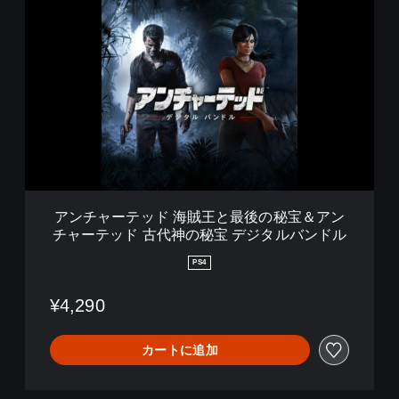
ア
ン
チ
ャ
ー
テ
ッ
ド
海
賊
王
と
最
アンチャーテッド 海賊王と最後の秘宝＆アン
後
チャーテッド 古代神の秘宝 デジタルバンドル
の
秘
PS4
宝
＆
¥4,290
ア
ン
チ
カートに追加
ャ
ー
テ