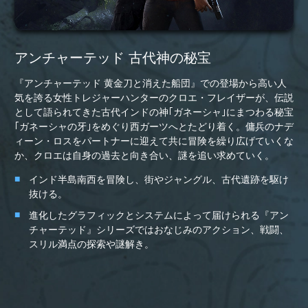
アンチャーテッド 古代神の秘宝
『アンチャーテッド 黄金刀と消えた船団』での登場から高い人
気を誇る女性トレジャーハンターのクロエ・フレイザーが、伝説
として語られてきた古代インドの神｢ガネーシャ｣にまつわる秘宝
｢ガネーシャの牙｣をめぐり西ガーツへとたどり着く。傭兵のナデ
ィーン・ロスをパートナーに迎えて共に冒険を繰り広げていくな
か、クロエは自身の過去と向き合い、謎を追い求めていく。
インド半島南西を冒険し、街やジャングル、古代遺跡を駆け
抜ける。
進化したグラフィックとシステムによって届けられる『アン
チャーテッド』シリーズではおなじみのアクション、戦闘、
スリル満点の探索や謎解き。