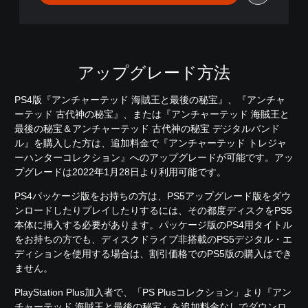
o
n
®
H
i
t
アップグレード方法
s
PS4版『アンチャーテッド 海賊王と最後の秘宝』、『アンチャ
ーテッド 古代神の秘宝』、または『アンチャーテッド 海賊王と
最後の秘宝＆アンチャーテッド 古代神の秘宝 デジタルバンド
ル』を購入した方は、追加料金で『アンチャーテッド トレジャ
ーハンターコレクション』へのアップグレードが可能です。アッ
プグレードは2022年1月28日より利用可能です。
PS4パッケージ版をお持ちの方は、PS5アップグレード版をダウ
ンロードしたりプレイしたりするには、その都度ディスクをPS5
本体に挿入する必要があります。パッケージ版のPS4用タイトル
をお持ちの方でも、ディスクドライブ非搭載のPS5デジタル・エ
ディションを使用する場合は、割引価格でのPS5版の購入はでき
ません。
PlayStation Plus加入者で、「PS Plusコレクション」より『アン
チャーテッド 海賊王と最後の秘宝』を追加料金なしでダウンロ