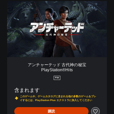
ッ
ア
ド
ン
古
チ
代
ャ
神
ー
の
テ
秘
ッ
宝
ド
デ
古
ジ
代
タ
神
ル
の
バ
秘
アンチャーテッド 古代神の秘宝
ン
宝
PlayStation®Hits
ド
P
ル
l
PS4
a
y
含まれます
S
t
このゲームや、ゲームカタログに含まれる他の多数のゲームをプレ
a
イするには、PlayStation Plus エクストラに加入してください
t
i
購読