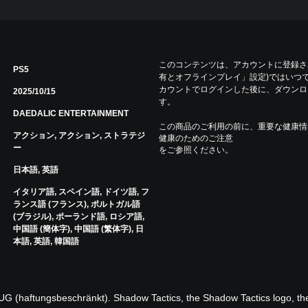
このコンテンツは、アカウントに登録され
PS5
有とオフラインプレイ」設定)ではいつで
カウントでログインした後に、ダウンロ
2025/10/15
す。
DAEDALIC ENTERTAINMENT
この商品のご利用の前に、重要な健康情
アクション, アクション, ストラテジ
健康のためのご注意
ー
をご参照ください。
日本語, 英語
イタリア語, スペイン語, ドイツ語, フ
ランス語 (フランス), ポルトガル語
(ブラジル), ポーランド語, ロシア語,
中国語 (簡体字), 中国語 (繁体字), 日
本語, 英語, 韓国語
 (haftungsbeschränkt). Shadow Tactics, the Shadow Tactics logo, the