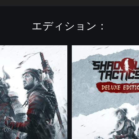
エディション：
D
e
l
u
x
e
E
d
i
t
i
o
n