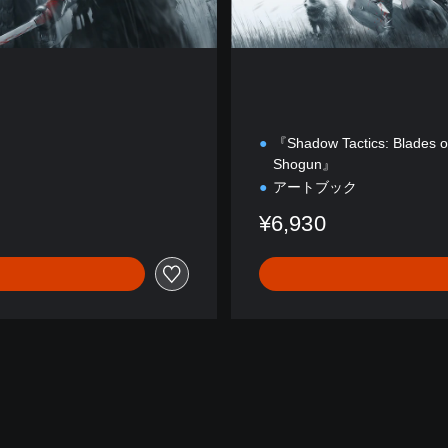
『Shadow Tactics: Blades o
Shogun』
アートブック
¥6,930