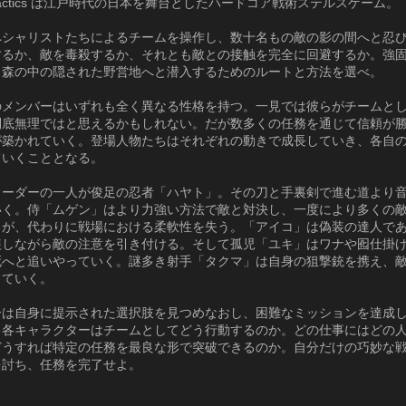
w Tactics は江戸時代の日本を舞台としたハードコア戦術ステルスゲーム。
ペシャリストたちによるチームを操作し、数十名もの敵の影の間へと忍
するか、敵を毒殺するか、それとも敵との接触を完全に回避するか。強
、森の中の隠された野営地へと潜入するためのルートと方法を選べ。
のメンバーはいずれも全く異なる性格を持つ。一見では彼らがチームと
到底無理ではと思えるかもしれない。だが数多くの任務を通じて信頼が
が築かれていく。登場人物たちはそれぞれの動きで成長していき、各自
ていくこととなる。
リーダーの一人が俊足の忍者「ハヤト」。その刀と手裏剣で進む道より
いく。侍「ムゲン」はより力強い方法で敵と対決し、一度により多くの
るが、代わりに戦場における柔軟性を失う。「アイコ」は偽装の達人で
装しながら敵の注意を引き付ける。そして孤児「ユキ」はワナや囮仕掛
死へと追いやっていく。謎多き射手「タクマ」は自身の狙撃銃を携え、
っていく。
ーは自身に提示された選択肢を見つめなおし、困難なミッションを達成
。各キャラクターはチームとしてどう行動するのか。どの仕事にはどの
どうすれば特定の任務を最良な形で突破できるのか。自分だけの巧妙な
を討ち、任務を完了せよ。