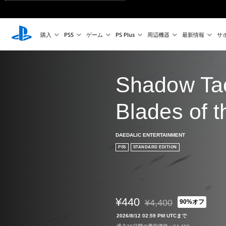
購入
PS5
ゲーム
PS Plus
周辺機器
最新情報
サ
Shadow Tac
Blades of 
DAEDALIC ENTERTAINMENT
PS5
STANDARD EDITION
¥440
¥4,400
90%オフ
通常価格¥4,400より値引
2026/8/12 02:59 PM UTCまで