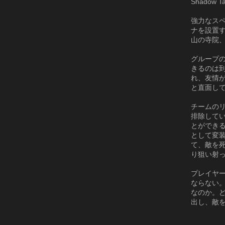
Shado
強力なス
ナを設置
山の寺院
グループ
きるのは
れ、友情
と直面し
チームの
排除して
とができ
として変
て、敵を
り狙い射
プレイヤ
ならない
なのか。
出し、敵