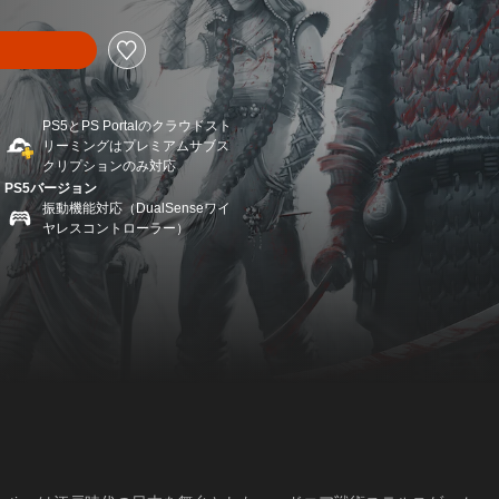
PS5とPS Portalのクラウドスト
リーミングはプレミアムサブス
クリプションのみ対応
PS5バージョン
振動機能対応（DualSenseワイ
ヤレスコントローラー）