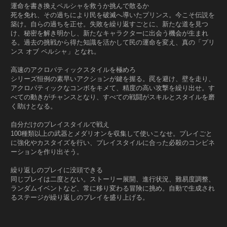
運命を書き換えペルシャを救うか挑んで散るか
死を免れ、その過ちにより民を破滅へ導いたプリンス。今こそ伝説を
築け。自らの過ちを正せ。失敗を繰り返すごとに、新たな道を見つ
け、秘密を解き明かし、新たなキャラクターに出会う機会が生まれ
る。過去の挑戦から得た知識を活かして民の運命を変え、真の「プリ
ンス オブ ペルシャ」となれ。
高速のアクロバティックスタイルを極めろ
シリーズ恒例の素早いアクションが鍵を握る。罠を避け、壁を走り、
アクロバティックなコンボをキメて、精度の高い攻撃を繰り出せ。す
べての動きがチャンスとなり、すべての戦闘がスキルとスタイルを磨
く助けとなる。
自分だけのプレイスタイルで戦え
100種類以上の武器とメダリオンを収集して使いこなせ。プレイごと
に強化やカスタイズを行い、プレイスタイルに合った必殺のコンビネ
ーションを作り出そう。
繰り返しのプレイに没頭できる
同じプレイは二度とない。ストーリー展開、進行状況、難易度調整、
ランダムイベントなど、常に移り変わる冒険に挑め。自動で生成され
るステージが繰り返しのプレイを盛り上げる。