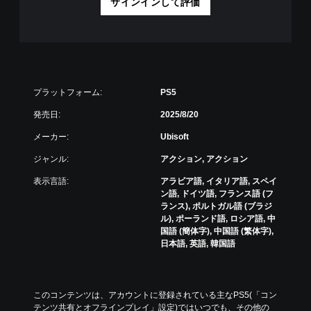
サインインして評価
ン
で
を
き
連
ま
打
す
し
。
た
（
り
オ
、
プラットフォーム:
PS5
フ
制
ラ
発売日:
2025/8/20
限
イ
時
ン
メーカー:
Ubisoft
間
プ
内
レ
ジャンル:
アクション, アクション
に
イ
ボ
の
表示言語:
アラビア語, イタリア語, スペイ
タ
み
ン語, ドイツ語, フランス語 (フ
ン
）
ランス), ポルトガル語 (ブラジ
を
ル), ポーランド語, ロシア語, 中
押
国語 (簡体字), 中国語 (繁体字),
し
日本語, 英語, 韓国語
た
り
す
る
このコンテンツは、アカウントに登録されている主なPS5(「コン
こ
テンツ共有とオフラインプレイ」設定)ではいつでも、その他の