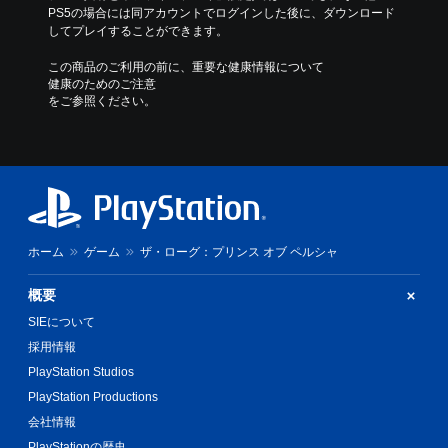
と
PS5の場合には同アカウントでログインした後に、ダウンロード
な
してプレイすることができます。
く
、
この商品のご利用の前に、重要な健康情報について
ゲ
健康のためのご注意
ー
をご参照ください。
ム
の
プ
レ
イ
や
メ
ニ
ホーム
ゲーム
ザ・ローグ：プリンス オブ ペルシャ
ュ
ー
概要
操
作
SIEについて
が
採用情報
で
き
PlayStation Studios
ま
PlayStation Productions
す
。
会社情報
PlayStationの歴史