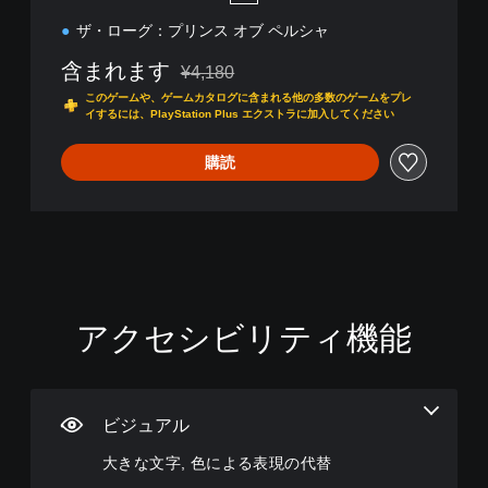
ャ
ザ・ローグ：プリンス オブ ペルシャ
含まれます
¥4,180
通常価格¥4,180より値引き
このゲームや、ゲームカタログに含まれる他の多数のゲームをプレ
イするには、PlayStation Plus エクストラに加入してください
購読
アクセシビリティ機能
大
音
字
ボ
操
き
量
幕
タ
作
な
コ
（
ン
方
文
ン
詳
割
法
字
ト
細
り
の
ビジュアル
ロ
）
当
確
メ
大きな文字, 色による表現の代替
ー
て
認
ニ
ゲ
ル
の
ュ