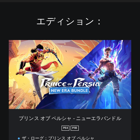
エディション：
プ
リ
ン
ス
オ
ブ
ペ
ル
シ
ャ
-
ニ
ュ
プリンス オブ ペルシャ - ニューエラバンドル
ー
エ
PS4
PS5
ラ
ザ・ローグ：プリンス オブ ペルシャ
バ