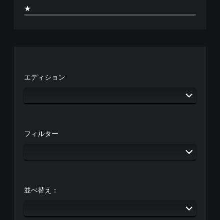
せ
で
つ
使
ま
★
ず
き
で
用
す
に
ま
も
す
。
ゲ
す
見
る
ー
。
ら
ス
ム
れ
テ
を
ま
ィ
プ
す
ッ
レ
。
ク
エディション
イ
操
で
作
ゲ
き
を
ま
ー
、
す
ム
垂
。
の
直
フィルター
ま
一
ま
た
時
た
は
は
停
、
水
止
重
平
要
ゲ
方
な
ー
並べ替え：
向
色
ム
に
を
の
反
目
プ
転