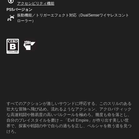
アクセシビリティ機能
PS5バージョン
振動機能／トリガーエフェクト対応（DualSenseワイヤレスコント
ローラー）
すべてのアクションが激しいサウンドに呼応する、このスリルのある
壮大な冒険へ飛び込め。流れるようなアクション、アクロバティック
な高速戦闘や難易度の高いパルクールを極めろ。幾度も命を落とし、
自分のプレイスタイルを磨け – 「Evil Empire」が作り出す美しい世
界で、探索や戦闘の中で自らの過ちを正し、ペルシャを救う道を見つ
けろ。