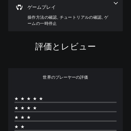
な
す
き
リ
声
く
字
ま
ゲームプレイ
ア
す
表
す
幕
ル
べ
示
。
操作方法の確認, チュートリアルの確認, ゲ
字
の
て
で
ームの一時停止
幕
確
の
き
の
ス
認
ス
ま
フ
テ
ピ
す
ゲ
ォ
ィ
ー
。
ー
評価とレビュー
ン
カ
ッ
ム
ト
ー
ク
プ
色
サ
で
操
レ
イ
に
同
作
イ
ズ
よ
じ
の
の
を
る
音
チ
反
世界のプレーヤーの評価
大
声
表
ュ
き
転
を
現
ー
く
（
出
の
ト
し
詳
力
リ
代
て
★★★★★
す
細
ア
替
読
る
）
ル
★★★★
み
色
よ
情
ゲ
や
に
う
★★★
報
ー
す
依
設
を
ム
く
存
定
★★
い
で
し