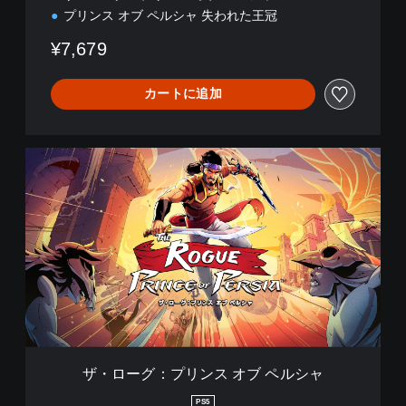
ン
プリンス オブ ペルシャ 失われた王冠
ド
¥7,679
ル
カートに追加
ザ
・
ロ
ー
グ
：
プ
リ
ン
ス
オ
ブ
ペ
ザ・ローグ：プリンス オブ ペルシャ
ル
シ
PS5