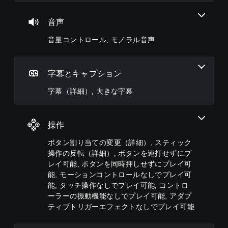
ー
ゲ
ー
変
ム
ー
個
や
内
更
ム
々
音声
ス
の
（
の
の
テ
す
操
音量コントロール, モノラル音声
音
詳
ー
べ
作
量
細
タ
て
方
を
）
ス
の
法
下
字幕とキャプション
表
ゲ
会
を
げ
示
ー
話
い
た
字幕（詳細）, 大きな字幕
の
ム
で
つ
り
文
の
字
で
消
字
ボ
幕
も
音
サ
タ
が
見
で
操作
イ
ン
表
ら
き
ズ
配
示
れ
ま
ボタン割り当ての変更（詳細）, スティック
を
置
さ
ま
す
操作の反転（詳細）, ボタンを連打せずにプ
大
を
れ
す
。
レイ可能, ボタンを同時押しせずにプレイ可
き
カ
ま
。
く
ス
能, モーションコントロールなしでプレイ可
す
モ
し
タ
。
能, タッチ操作なしでプレイ可能, コントロ
チ
て
ノ
マ
ーラーの振動機能なしでプレイ可能, アダプ
ュ
読
イ
ラ
ティブトリガーエフェクトなしでプレイ可能
大
み
ズ
ー
ル
き
や
で
ト
音