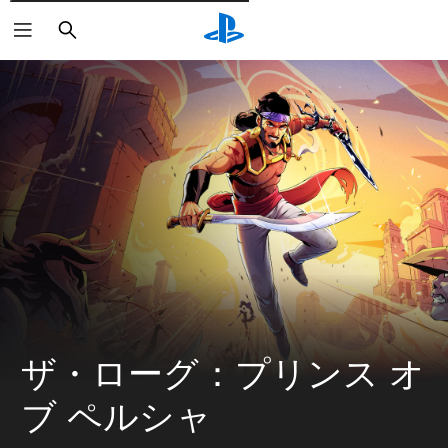
検
索
ザ・ローグ：プリンス オ
ブ ペルシャ