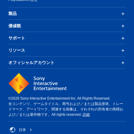
ボ
タ
製品
ン
を
価値観
同
時
サポート
押
し
リソース
せ
ず
オフィシャルアカウント
に
プ
レ
イ
可
能
©2026 Sony Interactive Entertainment Inc. All Rights Reserved.
同
全コンテンツ、ゲームタイトル、商号および／または製品形状、トレー
時
ドマーク、アートワーク、関連する画像は、それぞれの所有者の商標お
に
よび／または著作物です。All rights reserved.
詳細
複
数
日本
の