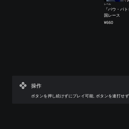
レベル
『パウ・パト
国レース
¥660
ボ
タ
ン
を
押
し
続
操作
け
ず
ボタンを押し続けずにプレイ可能, ボタンを連打せ
に
プ
レ
イ
可