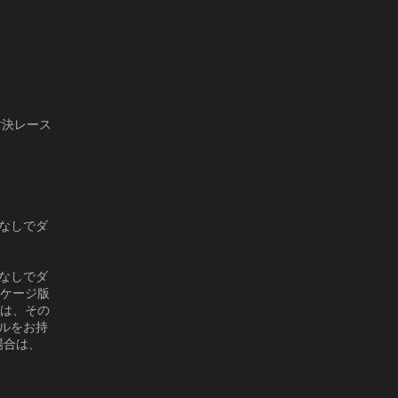
対決レース
金なしでダ
金なしでダ
ッケージ版
には、その
トルをお持
場合は、