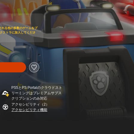
5,500より値引き
まれる他の多数のゲームをプ
us エクストラに加入してくださ
PS5とPS Portalのクラウドスト
リーミングはプレミアムサブス
クリプションのみ対応
アクセシビリティ（2）
アクセシビリティ機能