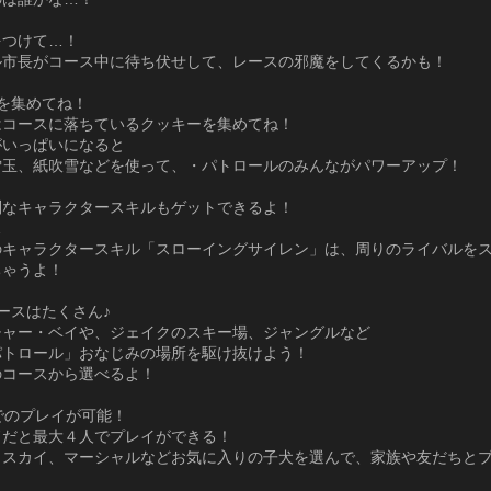
をつけて…！
ル市長がコース中に待ち伏せして、レースの邪魔をしてくるかも！
を集めてね！
はコースに落ちているクッキーを集めてね！
がいっぱいになると
雪玉、紙吹雪などを使って、・パトロールのみんながパワーアップ！
別なキャラクタースキルもゲットできるよ！
…
のキャラクタースキル「スローイングサイレン」は、周りのライバルを
ちゃうよ！
ースはたくさん♪
チャー・ベイや、ジェイクのスキー場、ジャングルなど
パトロール」おなじみの場所を駆け抜けよう！
のコースから選べるよ！
でのプレイが可能！
ドだと最大４人でプレイができる！
、スカイ、マーシャルなどお気に入りの子犬を選んで、家族や友だちと