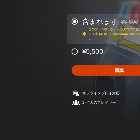
含まれます
¥5,500
通常価格¥
このゲームや、ゲームカタログに含
レイするには、PlayStation Pl
い
¥5,500
購読
オフラインプレイ対応
1 - 4人のプレイヤー