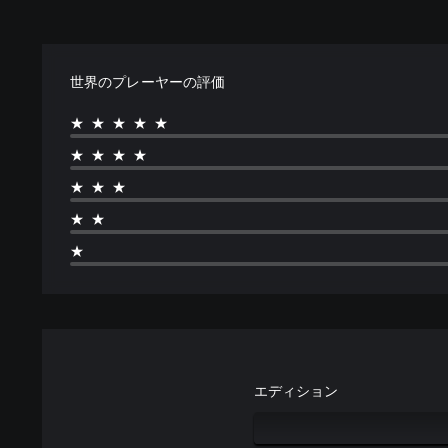
能
ボ
タ
ン
世界のプレーヤーの評価
を
押
★★★★★
し
続
★★★★
け
ず
★★★
に
★★
ゲ
ー
★
ム
を
プ
レ
イ
し
た
エディション
り
メ
ニ