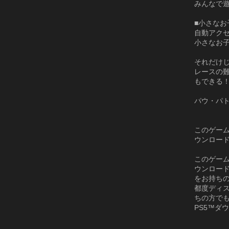
みんなで遊
■小さな
自動アク
小さなお
それだけ
レースの
もできる
パウ・パ
このゲーム
ウンロー
このゲーム
ウンロー
をお持ち
都度ディス
ちの方でも
PS5™ダ