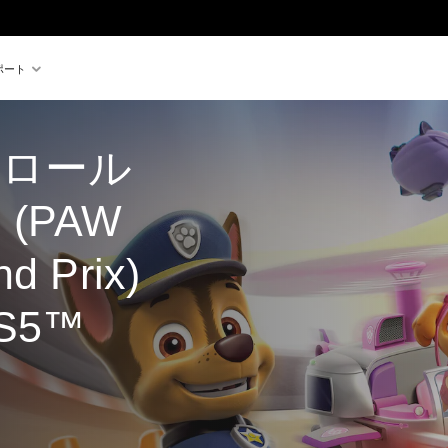
ポート
ロール　
(PAW 
nd Prix) 
PS5™