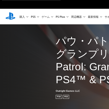
購入
PS5
ゲーム
PS Plus
周辺機器
最新情報
サ
パウ・パト
グランプリ 
Patrol: Gra
PS4™ & 
Outright Games LLC
PS4
PS5