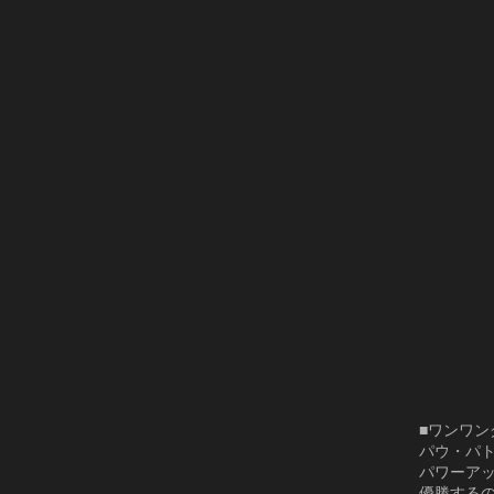
■ワンワ
パウ・パ
パワーア
優勝する