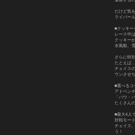
だけど気
ライバー
■クッキー
レース中
クッキー
水風船、
さらに特
たとえば
チェイス
ウンさせ
■選べるコ
アドベン
「パウ・
たくさん
■最大4人
対戦モー
チェイス
う！