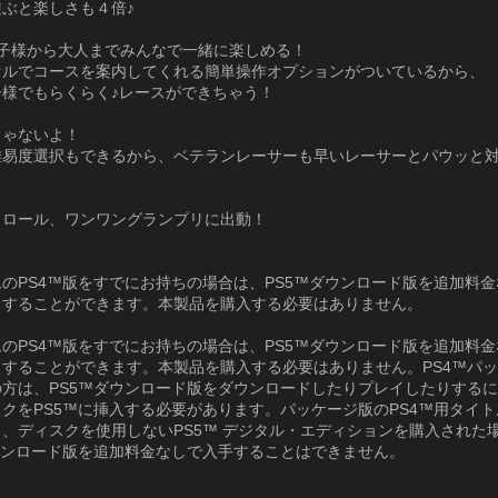
ぶと楽しさも４倍♪
お子様から大人までみんなで一緒に楽しめる！
セルでコースを案内してくれる簡単操作オプションがついているから、
子様でもらくらく♪レースができちゃう！
じゃないよ！
難易度選択もできるから、ベテランレーサーも早いレーサーとパウッと
！
トロール、ワンワングランプリに出動！
のPS4™版をすでにお持ちの場合は、PS5™ダウンロード版を追加料
ドすることができます。本製品を購入する必要はありません。
のPS4™版をすでにお持ちの場合は、PS5™ダウンロード版を追加料
ドすることができます。本製品を購入する必要はありません。PS4™パ
の方は、PS5™ダウンロード版をダウンロードしたりプレイしたりする
クをPS5™に挿入する必要があります。パッケージ版のPS4™用タイ
、ディスクを使用しないPS5™ デジタル・エディションを購入された
ウンロード版を追加料金なしで入手することはできません。