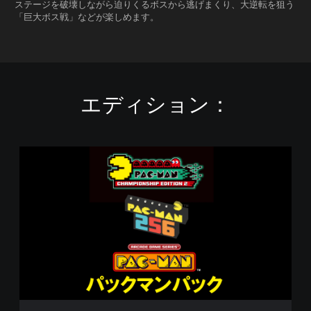
ステージを破壊しながら迫りくるボスから逃げまくり、大逆転を狙う
「巨大ボス戦」などが楽しめます。
エディション：
パ
ッ
ク
マ
ン
パ
ッ
ク