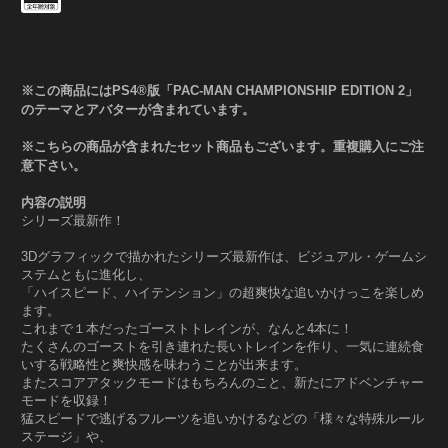
※この商品にはPS4®版「PAC-MAN CHAMPIONSHIP EDITION 2」
のテーマとアバターが含まれています。
※こちらの商品が含まれたセット商品もございます。重複購入にご注
意下さい。
内容の説明
シリーズ最新作！
3Dグラフィックで描かれたシリーズ最新作は、ビジュアル・ゲームシ
ステムともに進化し、
「ハイスピード、ハイテンション」の超爽快な追いかけっこを楽しめ
ます。
これまで１本だったゴーストトレインが、なんと4本に！
たくさんのゴーストを引き連れた長いトレインを作り、一気に連続食
いする戦略性と爽快感を味わうことが出来ます。
またスコアアタックモードはもちろんのこと、新たにアドベンチャー
モードを収録！
猛スピードで逃げるフルーツを追いかけるなどの「様々な特殊ルール
ステージ」や、