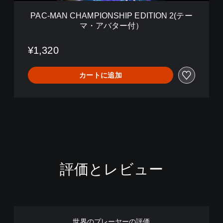
P
I
PAC-MAN CHAMPIONSHIP EDITION 2(テー
O
マ・アバター付）
N
S
H
¥1,320
I
P
カートに追加
E
D
I
T
I
O
N
2
(
テ
評価とレビュー
ー
マ
・
ア
バ
タ
世界のプレーヤーの評価