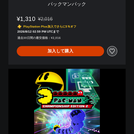
パックマンパック
¥1,310
¥2,016
通常価格¥2,016より値引き
PlayStation Plus加入でさらに5％オフ
2026/8/12 02:59 PM UTCまで
過去30日間の最安価格：¥2,016
加入して購入
P
A
C
-
M
A
N
C
H
A
M