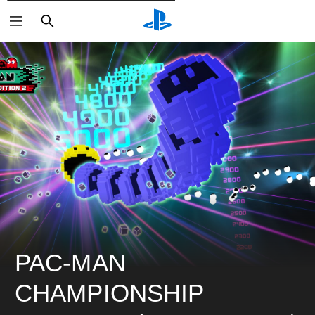
検
索
PAC-MAN 
CHAMPIONSHIP 