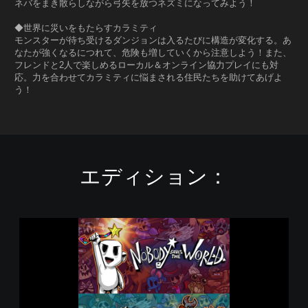
ネバをまき散らしながら弓矢を放つネズミになってみよう！
◆世界に災いをもたらすカラミティ
モンスターが待ち受けるダンジョンは入るたびに構造が変化する。あ
なたが強くなるにつれて、危険も増していくから注意しよう！また、
フレンドと2人で楽しめるローカル＆オンライン協力プレイにも対
応。力を合わせてカラミティに悩まされる住民たちを助けてあげよ
う！
エディション：
N
o
b
o
d
y
S