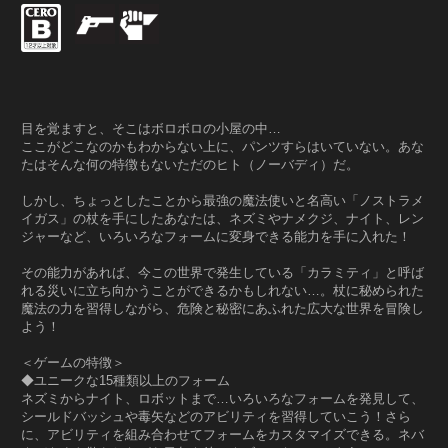
目を覚ますと、そこはボロボロの小屋の中…
ここがどこなのかもわからない上に、パンツすらはいていない。あな
たはそんな何の特徴もないただのヒト（ノーバディ）だ。
しかし、ちょっとしたことから最強の魔法使いと名高い「ノストラメ
イガス」の杖を手にしたあなたは、ネズミやナメクジ、ナイト、レン
ジャーなど、いろいろなフォームに変身できる能力を手に入れた！
その能力があれば、今この世界で発生している「カラミティ」と呼ば
れる災いに立ち向かうことができるかもしれない…。杖に秘められた
魔法の力を習得しながら、危険と秘密にあふれた広大な世界を冒険し
よう！
＜ゲームの特徴＞
◆ユニークな15種類以上のフォーム
ネズミからナイト、ロボットまで…いろいろなフォームを発見して、
シールドバッシュや毒矢などのアビリティを習得していこう！さら
に、アビリティを組み合わせてフォームをカスタマイズできる。ネバ