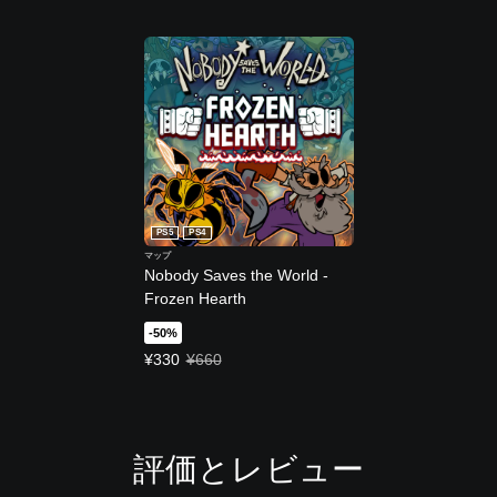
PS5
PS4
マップ
Nobody Saves the World -
Frozen Hearth
-50%
特別価格 ¥330 通常価格 ¥660
¥330
¥660
評価とレビュー