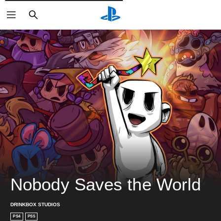
検
索
Nobody Saves the World
DRINKBOX STUDIOS
PS4
PS5