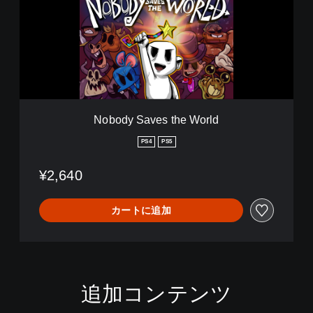
t
d
h
y
セ
S
ッ
a
ト
v
e
s
t
h
Nobody Saves the World
e
W
PS4
PS5
o
r
¥2,640
l
d
カートに追加
追加コンテンツ