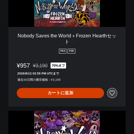
a
v
e
s
t
h
Nobody Saves the World＋Frozen Hearthセッ
e
ト
W
o
PS4
PS5
r
l
¥957
¥3,190
d
70%オフ
通常価格¥3,190より値引き
＋
2026/8/12 02:59 PM UTCまで
F
過去30日間の最安価格：¥3,190
r
o
カートに追加
z
e
n
H
N
e
o
a
b
r
o