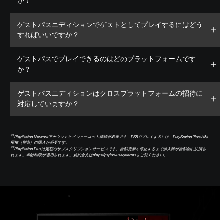
か？
ゲストパスエディションでゲストとしてプレイするにはどう
すればいいですか？
ゲストパスでプレイできるのはどのプラットフォームです
か？
ゲストパスエディションはクロスプラットフォームの招待に
対応していますか？
※1
PlayStation Networkアカウントとインターネット接続が必要です。PS5でプレイするには、PlayStation Plusの利
用権（別売）の購入が必要です。
※2
PlayStation Plusは定額のサブスクリプションサービスです。自動更新を停止するまで加入料が自動的に決済さ
れます。年齢制限が適用されます。規約全文はplay.st/psplus-usagetermsをご覧ください。