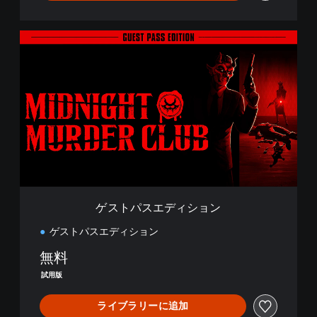
ゲ
ス
ト
パ
ス
エ
デ
ィ
シ
ョ
ン
ゲストパスエディション
ゲストパスエディション
無料
試用版
ライブラリーに追加