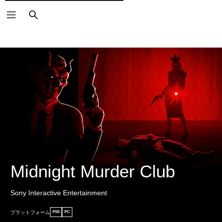
検
索
Midnight Murder Club
Sony Interactive Entertainment
プラットフォーム
PS5
PC