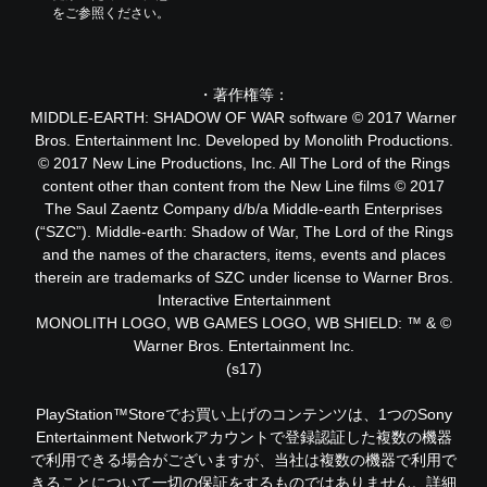
をご参照ください。
・著作権等：
MIDDLE-EARTH: SHADOW OF WAR software © 2017 Warner
Bros. Entertainment Inc. Developed by Monolith Productions.
© 2017 New Line Productions, Inc. All The Lord of the Rings
content other than content from the New Line films © 2017
The Saul Zaentz Company d/b/a Middle-earth Enterprises
(“SZC”). Middle-earth: Shadow of War, The Lord of the Rings
and the names of the characters, items, events and places
therein are trademarks of SZC under license to Warner Bros.
Interactive Entertainment
MONOLITH LOGO, WB GAMES LOGO, WB SHIELD: ™ & ©
Warner Bros. Entertainment Inc.
(s17)
PlayStation™Storeでお買い上げのコンテンツは、1つのSony
Entertainment Networkアカウントで登録認証した複数の機器
で利用できる場合がございますが、当社は複数の機器で利用で
きることについて一切の保証をするものではありません。詳細