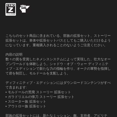
こちらのセット商品に含まれている、部族の拡張セット、ストーリー
拡張セットは、単体や拡張セットパスとしてもご購入いただけるよう
になっています。重複購入されることのないようご注意ください。
内容の説明
数々の賞を受賞したネメシスシステムによって実現した、壮大なオー
プンワールドを体験しよう。シャドウ・オブ・ウォー ディフィニテ
ィブ・エディションで新たな力の指輪を作り、オークの軍勢を指揮し
て砦を制圧し、モルドールを支配しよう。
ディフィニティブ・エディションにはダウンロードコンテンツがすべ
て含まれます:
• モルドールの荒廃 ストーリー 拡張セット
• ガラドリエルの懐刀 ストーリー 拡張セット
• スローター族 拡張セット
• アウトロー族 拡張セット
部族の拡張セットには、新たなミッション、敵、支持者、アビリテ