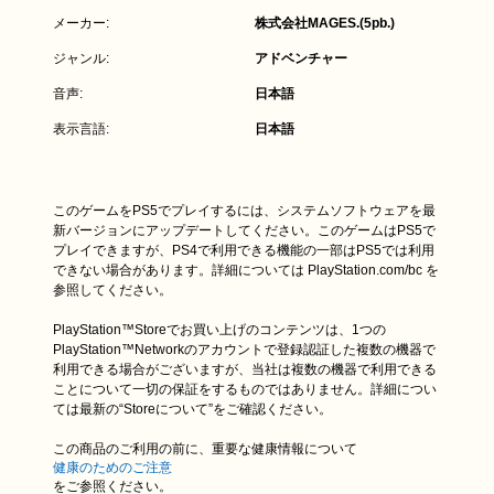
メーカー:
株式会社MAGES.(5pb.)
ジャンル:
アドベンチャー
音声:
日本語
表示言語:
日本語
このゲームをPS5でプレイするには、システムソフトウェアを最
新バージョンにアップデートしてください。このゲームはPS5で
プレイできますが、PS4で利用できる機能の一部はPS5では利用
できない場合があります。詳細については PlayStation.com/bc を
参照してください。
PlayStation™Storeでお買い上げのコンテンツは、1つの
PlayStation™Networkのアカウントで登録認証した複数の機器で
利用できる場合がございますが、当社は複数の機器で利用できる
ことについて一切の保証をするものではありません。詳細につい
ては最新の“Storeについて”をご確認ください。
この商品のご利用の前に、重要な健康情報について
健康のためのご注意
をご参照ください。