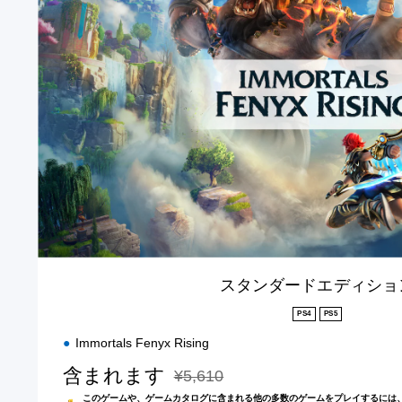
ダ
ー
ド
エ
デ
ィ
シ
ョ
ン
スタンダードエディショ
PS4
PS5
Immortals Fenyx Rising
含まれます
¥5,610
通常価格¥5,610より値引き
このゲームや、ゲームカタログに含まれる他の多数のゲームをプレイするには、PlayS