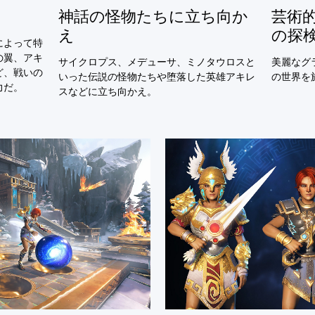
神話の怪物たちに立ち向か
芸術
え
の探
によって特
の翼、アキ
サイクロプス、メデューサ、ミノタウロスと
美麗なグ
ど、戦いの
いった伝説の怪物たちや堕落した英雄アキレ
の世界を
力だ。
スなどに立ち向かえ。