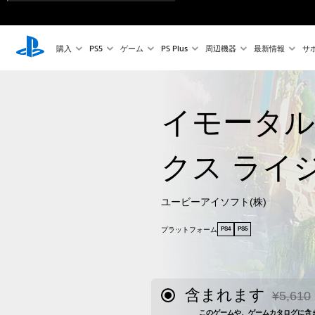
購入
PS5
ゲーム
PS Plus
周辺機器
最新情報
サ
イモータル
クス ライ
ユービーアイソフト(株)
プラットフォーム
PS4
PS5
含まれます
¥5,610
通常価格¥
このゲームや、ゲームカタログに含