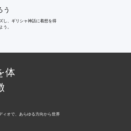
ろう
ズし、ギリシャ神話に着想を得
よう。
を体
徴
ーディオで、あらゆる方向から世界