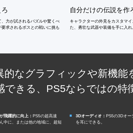
自分だけの伝説を作
えろ
キャラクターの外見をカスタマイ
て、力が試されるパズルや驚くべ
た、勇壮な武器や装備を手に入れ
が要求されるボスとの戦いに挑も
異的なグラフィックや新機能
感できる、PS5ならではの特
度が飛躍的に向上：
PS5の超高速
3Dオーディオ：
PS5の3Dオ
真ん中に、または他の地域に、超短
を耳にできる。