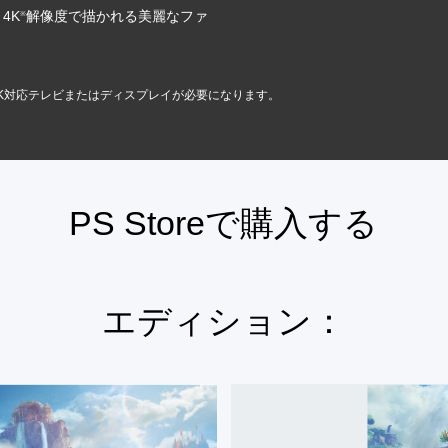
、4K
解像度で描かれる美麗なファ
※
4K対応テレビまたはディスプレイが必要になります。
PS Storeで購入する
エディション：
イ
モ
ー