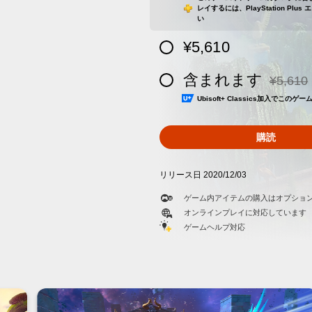
レイするには、PlayStation Pl
い
¥5,610
含まれます
¥5,610
通常価格¥
Ubisoft+ Classics加入でこの
購読
リリース日 2020/12/03
ゲーム内アイテムの購入はオプショ
オンラインプレイに対応しています
ゲームヘルプ対応