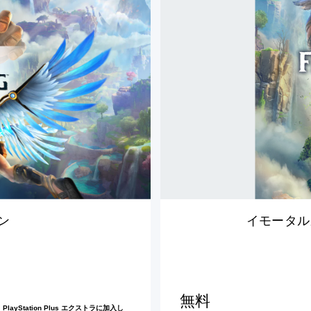
タ
ル
ズ
フ
ィ
ニ
ク
ス
ラ
イ
ジ
ン
グ
–
体
ン
イモータル
験
版
無料
tation Plus エクストラに加入し