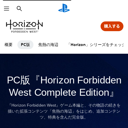
検
索
購入する
概要
PC版
焦熱の海辺
「Horizon」シリーズをチェック
PC版『Horizon Forbidden
West Complete Edition』
『Horizon Forbidden West』ゲーム本編と、その物語の続きを
描いた拡張コンテンツ「焦熱の海辺」をはじめ、追加コンテン
ツ、特典を含んだ完全版。