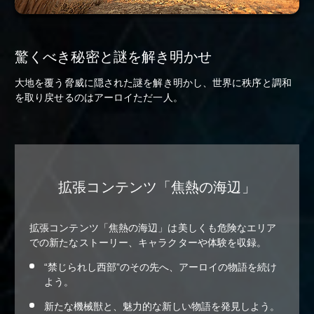
驚くべき秘密と謎を解き明かせ
大地を覆う脅威に隠された謎を解き明かし、世界に秩序と調和
を取り戻せるのはアーロイただ一人。
拡張コンテンツ「焦熱の海辺」
拡張コンテンツ「焦熱の海辺」は美しくも危険なエリア
での新たなストーリー、キャラクターや体験を収録。
“禁じられし西部”のその先へ、アーロイの物語を続け
よう。
新たな機械獣と、魅力的な新しい物語を発見しよう。