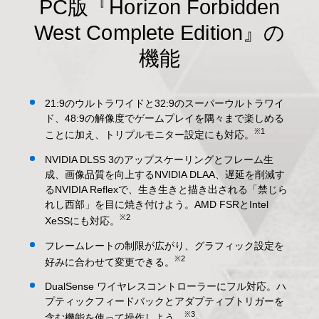
PC版『Horizon Forbidden
West Complete Edition』の
機能
21:9のウルトラワイドと32:9のスーパーウルトラワイ
ド、48:9の解像度でゲームプレイを隅々まで楽しめる
※1
ことに加え、トリプルモニター設定にも対応。
NVIDIA DLSS 3のアップスケーリングとフレーム生
成、画像品質を向上するNVIDIA DLAA、遅延を削減す
るNVIDIA Reflexで、生き生きと描き出される「禁じら
れし西部」を目に焼き付けよう。AMD FSRとIntel
※2
XeSSにも対応。
フレームレートの制限が広がり、グラフィック設定を
※2
好みに合わせて変更できる。
DualSense ワイヤレスコントローラーにフル対応。ハ
プティックフィードバックとアダプティブトリガーを
※3
含む機能を使って操作しよう。