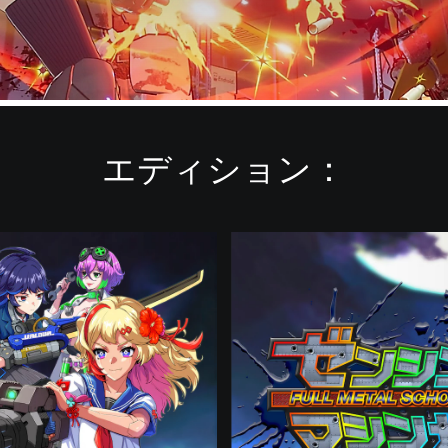
エディション：
デ
ラ
ッ
ク
ス
エ
デ
ィ
シ
ョ