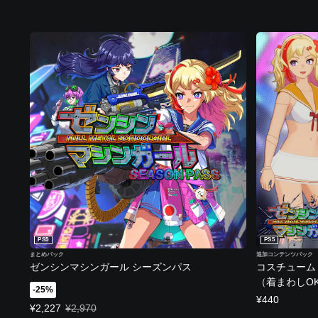
PS5
PS5
まとめパック
追加コンテンツパック
ゼンシンマシンガール シーズンパス
コスチューム
（着まわしO
-25%
¥440
特別価格 ¥2,227 通常価格 ¥2,970
¥2,227
¥2,970