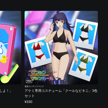
PS5
追加コンテンツパック
しよ！」
アケミ専用コスチューム「クールなビキニ」3色
セット
¥330