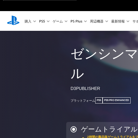
購入
PS5
ゲーム
PS Plus
周辺機器
最新情報
サ
ゼンシン
ル
D3PUBLISHER
プラットフォーム
PS5
PS5 PRO ENHANCED
ゲームトライアル
2時間の製品版ゲームトライアルを