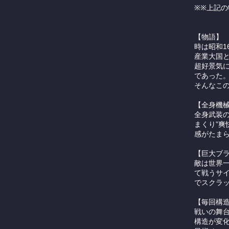
※※上記
【物語】
時は昭和1
産業大国
超好景気
であった
そんなこ
【全身機
全身武装
まくり”爽
感がたま
【巨大ブ
敵は世界
て戦うサ
でスクラ
【毎回構
戦いの舞
構造が変