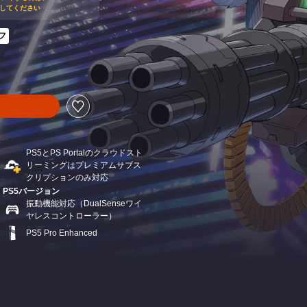
に加入してください
フ
0より値引き
PS5とPS Portalのクラウドスト
リーミングはプレミアムサブス
クリプションのみ対応
PS5バージョン
振動機能対応（DualSenseワイ
ヤレスコントローラー）
PS5 Pro Enhanced