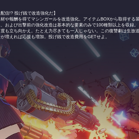
配信!? 投げ銭で改造強化だ】
素材や報酬を得てマシンガールを改造強化。アイテムBOXから取得する
ム、および出撃前の強化改造は基本的な要素のみで100種類以上を収録。
何度も立ち向かえ。たとえ力尽きても一人じゃない。この復讐劇は生放
者が増えれば応援も増加。投げ銭で改造費用をGETせよ。