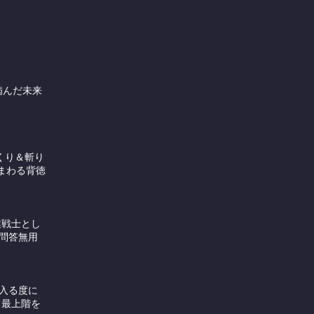
病んだ未来
くり＆斬り
まわる背徳
業戦士とし
問答無用
入る度に
て最上階を