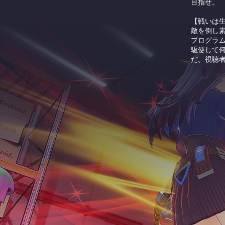
目指せ。
【戦いは生
敵を倒し
プログラ
駆使して
だ。視聴