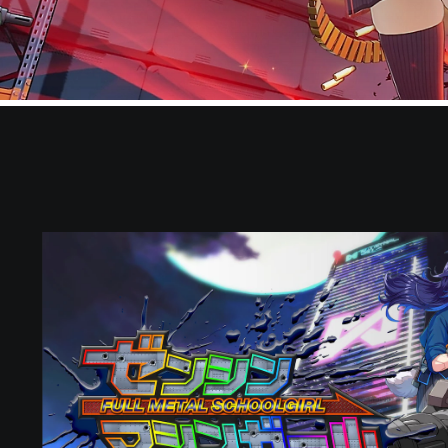
ス
タ
ン
ダ
ー
ド
エ
デ
ィ
シ