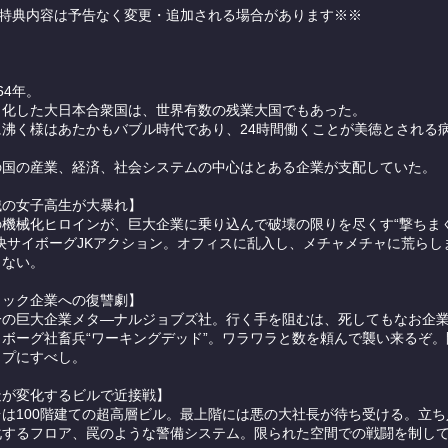
の特典内容は予告なく変更・追加される場合があります※※
64年。
と化した大日本合衆国は、世界有数の残業大国でもあった。
に沸く様はあたかもバブル時代であり、24時間働くことが美徳とされる
。
の国の産業、経済、社会システムの中心はとある企業が支配していた。
械の女子高生が大暴れ】
の機械化ヒロインが、巨大企業に乗り込んで破壊の限りを尽くす“撃ちま
快サイボーグJKアクション。オフィスに乱入し、メチャメチャに荒らし
らない。
ラック企業への復讐劇】
一の巨大企業メタ―ナルジョブズ社。行く手を阻むは、死してもなお企
イボーグ社畜兵“ワーキングデッド”。ワラワラと数を頼んで襲い来るぞ。
ップにすべし。
造が変化するビルで近接戦】
台は100階建ての超高層ビル。最上階には悪の大社長が待ち受ける。立ち
化するフロア、罠のような警備システム。限られた空間での戦闘を制し