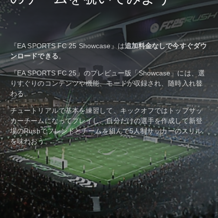
『EA SPORTS FC 25 Showcase』は
追加料金なしで今すぐダウ
ンロードできる
。
『EA SPORTS FC 25』のプレビュー版「Showcase」には、選
りすぐりのコンテンツや機能、モードが収録され、随時入れ替
わる。
チュートリアルで基本を練習して、キックオフではトップサッ
カーチームになってプレイし、自分だけの選手を作成して新登
場のRushでフレンドとチームを組んで5人制サッカーのスリル
を味わおう。