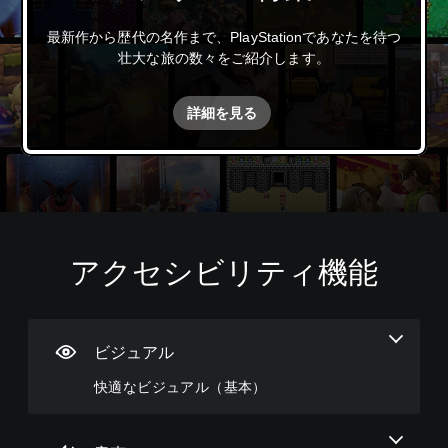
最新作から歴代の名作まで、PlayStationであなたを待つ
壮大な旅の数々をご紹介します。
詳細を見る
アクセシビリティ機能
快
音
字
ボ
難
適
量
幕
タ
易
な
コ
（
ン
度
ビ
ン
基
割
調
ジ
ト
本
り
整
ビジュアル
ュ
ロ
）
当
（
快適なビジュアル（基本）
ア
ー
て
基
主
ル
ル
の
本
要
（
変
）
な
個
ス