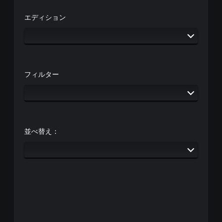
の
時
ッ
み
間
エディション
ク
を
ま
キ
の
た
ャ
感
は
プ
度
特
シ
調
定
ョ
整
の
ン
フィルター
ア
（
で
ク
基
表
シ
本
示
ョ
）
し
ン
ま
ス
を
す
テ
行
並べ替え：
。
ィ
う
ッ
際
ク
に
の
ゲ
感
ー
度
ム
を
の
い
ス
く
ピ
つ
ー