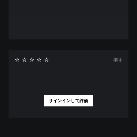
か
ド
の
を
オ
落
プ
と
シ
せ
ョ
ま
ン
す
か
。
ら
選
手
べ
削除
動
ま
セ
す
。
ー
ブ
ス
自
分
テ
の
サインインして評価
ィ
好
ッ
き
ク
な
操
タ
作
イ
の
ミ