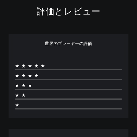
る
キ
る
配
こ
評価とレビュー
視
ャ
置
と
覚
プ
を
が
的
シ
編
で
な
集
ョ
き
不
し
ン
ま
快
て
（
す
感
世界のプレーヤーの評価
、
基
。
を
操
本
感
作
）
じ
方
ゲ
る
★★★★★
法
ゲ
ー
こ
を
ー
ム
★★★★
と
変
ム
ス
な
更
プ
ピ
★★★
く
で
レ
ー
プ
き
イ
★★
ド
レ
ま
中
イ
（
す
★
の
で
基
。
重
き
本
要
ま
な
）
ス
す
音
一
テ
。
声
定
ィ