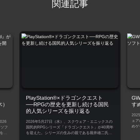
関連記事
PlayStation®×ドラゴンクエスト
G
（木）
──RPGの歴史を更新し続ける国民
す
的人気シリーズを振り返る
202
ェア
026
2026年5月27日（水）、スクウェア・エニックスの
めゲ
用ソフ
国民的RPGシリーズ「ドラゴンクエスト」が40周年
ラゴン
』を、
を迎えた。シリーズの生みの親である堀井雄二氏、
[…]
寄り
キャラクターデザインを手がけた鳥山明氏、作曲家