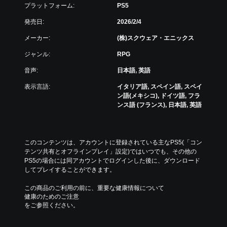
反
ン
プラットフォーム:
PS5
転
グ
で
発売日:
2026/2/4
（
ゲ
基
メーカー:
(株)スクウェア・エニックス
ー
本
ム
）
ジャンル:
RPG
を
ス
セ
音声:
日本語, 英語
テ
ー
ィ
ブ
表示言語:
イタリア語, スペイン語, スペイ
ッ
し
ン語(メキシコ), ドイツ語, フラ
ク
て
ンス語 (フランス), 日本語, 英語
操
中
作
断
の
で
反
き
このコンテンツは、アカウントに登録されている主なPS5(「コン
転
、
テンツ共有とオフラインプレイ」設定)ではいつでも、その他の
オ
セ
PS5の場合には同アカウントでログインした後に、ダウンロード
プ
ー
してプレイすることができます。
シ
ブ
ョ
し
この商品のご利用の前に、重要な健康情報について
ン
た
健康のためのご注意
が
と
をご参照ください。
用
こ
意
ろ