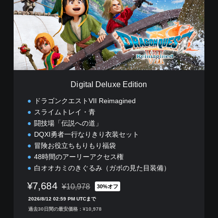
t
先
a
行
l
プ
D
レ
e
イ
l
版
u
x
e
Digital Deluxe Edition
E
d
ドラゴンクエストVII Reimagined
i
スライムトレイ・青
t
闘技場「伝説への道」
i
o
DQXI勇者一行なりきり衣装セット
n
冒険お役立ちもりもり福袋
48時間のアーリーアクセス権
白オオカミのきぐるみ（ガボの見た目装備）
¥7,684
¥10,978
30%オフ
通常価格¥10,978より値引き
2026/8/12 02:59 PM UTCまで
過去30日間の最安価格：¥10,978