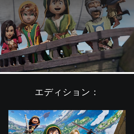
エディション：
ド
ラ
ゴ
ン