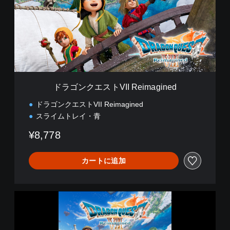
ク
エ
ス
ト
V
I
I
R
e
ドラゴンクエストVII Reimagined
i
m
ドラゴンクエストVII Reimagined
a
スライムトレイ・青
g
i
¥8,778
n
e
d
カートに追加
ド
ラ
ゴ
ン