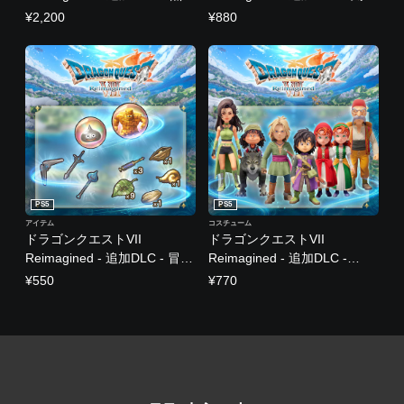
ット
場「伝説への道」
¥2,200
¥880
PS5
PS5
アイテム
コスチューム
ドラゴンクエストVII
ドラゴンクエストVII
Reimagined - 追加DLC - 冒険
Reimagined - 追加DLC -
お役立ちもりもり福袋
DQXI勇者一行なりきり衣装セ
¥550
¥770
ット