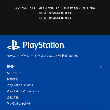
さ
か
れ
ら
© ARMOR PROJECT/BIRD STUDIO/SQUARE ENIX
て
ゲ
© SUGIYAMA KOBO
い
ー
℗ SUGIYAMA KOBO
ま
ム
す
を
。
再
開
で
き
ま
す
。
ホーム
ゲーム
ドラゴンクエストVII Reimagined
概要
SIEについて
採用情報
PlayStation Studios
PlayStation Productions
会社情報
PlayStationの歴史