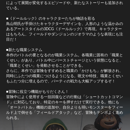
によって展開が変化するエピソードや、新たなストーリーも追加され
ている。
■《ドールルック》のキャラクターたちが物語を彩る
鳥山明氏が手掛けたキャラクターデザインを、人形のような温かみの
あるアートスタイルの3DCG《ドールルック》で再現。キャラクター
はもちろん、フィールドやダンジョンのジオラマのような表現にも注
目だ！
■新たな職業システム
本作のバトルの要となるのが職業システム。各職業に固有の「職業と
くせい」があり、バトル中にバーストチャージという状態になると、
「職業とくせい」を発動させることができる。
さらに、本作では冒険をすすめると職業の「かけもち」が解放され、
同時にふたつの職業につけるようになる。呪文や特技、職業とくせい
もふたつ分に増えるので、パーティの戦力も大幅アップするぞ！
■冒険に役立つ機能がもりだくさん！
冒険中によく使用する一括回復などの行動は「ショートカットコマン
ド」に対応しており、特定のキーを押すだけで実行できる。他にも
「オートバトル」機能の追加や、自分よりも弱いモンスターをフィー
ルド上で倒せる「フィールドアタック」など、冒険もテンポよく進め
られる。