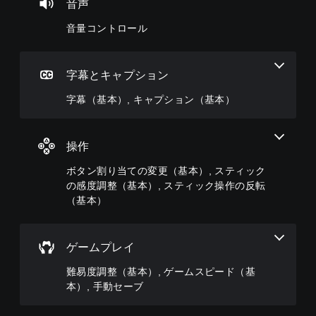
基
更
々
音声
ゲ
ト
本
（
の
ー
ー
音量コントロール
）
音
基
ム
リ
量
本
の
カ
ー
を
難
）
メ
と
下
易
ラ
字幕とキャプション
プ
キ
げ
度
の
リ
ャ
た
を
動
字幕（基本）, キャプション（基本）
セ
ラ
り
変
き
ッ
ク
消
更
や
ト
タ
音
し
ゲ
の
ー
で
て
操作
ー
レ
の
き
、
ム
イ
み
ま
ゲ
ボタン割り当ての変更（基本）, スティック
プ
ア
字
す
ー
の感度調整（基本）, スティック操作の反転
レ
ウ
幕
。
ム
イ
（基本）
ト
が
全
中
を
表
体
の
使
示
の
エ
っ
さ
難
ゲームプレイ
フ
た
れ
易
ェ
り
ま
度
難易度調整（基本）, ゲームスピード（基
ク
、
す
を
本）, 手動セーブ
ト
ボ
。
下
に
タ
げ
よ
ン