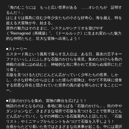
「海のむこうには もっと広い世界がある ……オレたちが 証明す
るんだ！」
はじまりは孤島に住む少年少女たちの小さな好奇心。海を越え、時を
超える大冒険が今、始まる。
原作の魅力はそのままに、システムやシナリオを遊びやす
く“Reimagined（再構築）”。《ドールルック》に生まれ変わった魅力
的な仲間たちと、壮大な冒険へ出発しよう！
■ストーリー
エスタード島という孤島で暮らす主人公は、ある日、親友の王子キー
ファといっしょにふしぎな石版のかけらを発見。集めたかけらを島の
神殿の台座にはめ込むと、神秘的な光に導かれて見知らぬ場所にたど
り着く。
石版を見つけるたびにどんどん広がっていく少年たちの世界。しか
し、小さな好奇心からはじまった彼らの冒険は、やがて不気味に侵食
する邪悪な存在と隠されていた世界の真の姿を明らかにすることにー
ー。
■石版のかけらを集め、冒険の舞台を広げよう！
物語のカギとなるのは、各地に散らばる「石版のかけら」。街の中や
ダンジョンなど、さまざまな場所で石版を見つけることで世界はどん
どん広がっていく。なぞの神殿にいる石版案内人と話したり、「石版
リスト」やミニマップからヒントをみつけて石版を入手しよう！
台座からたどり着いた先ではさまざまな出来事が起こる。中には選択