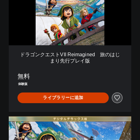
ク
エ
ス
ト
V
I
I
R
e
ドラゴンクエストVII Reimagined 旅のはじ
i
まり先行プレイ版
m
a
g
無料
i
体験版
n
e
ライブラリーに追加
d
旅
の
D
は
i
じ
g
ま
i
り