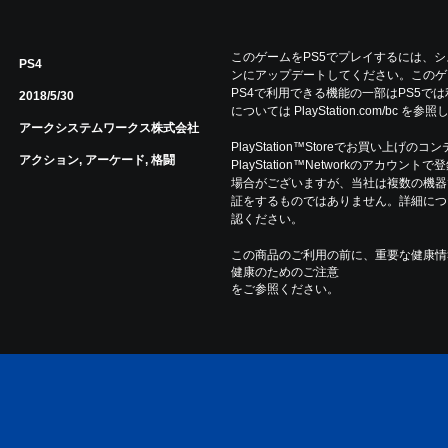
このゲームをPS5でプレイするには、
PS4
ンにアップデートしてください。このゲ
PS4で利用できる機能の一部はPS5で
2018/5/30
については PlayStation.com/bc を
アークシステムワークス株式会社
PlayStation™Storeでお買い上げの
アクション, アーケード, 格闘
PlayStation™Networkのアカ
場合がございますが、当社は複数の機器
証をするものではありません。詳細について
認ください。
この商品のご利用の前に、重要な健康情
健康のためのご注意
をご参照ください。