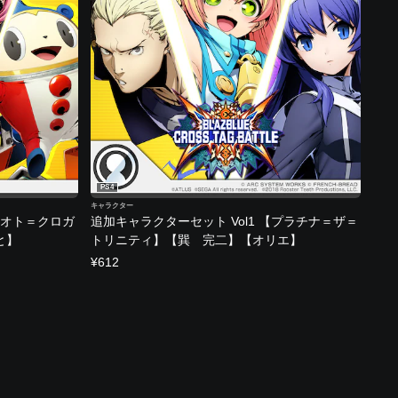
PS4
キャラクター
ナオト＝クロガ
追加キャラクターセット Vol1 【プラチナ＝ザ＝
と】
トリニティ】【巽 完二】【オリエ】
¥612