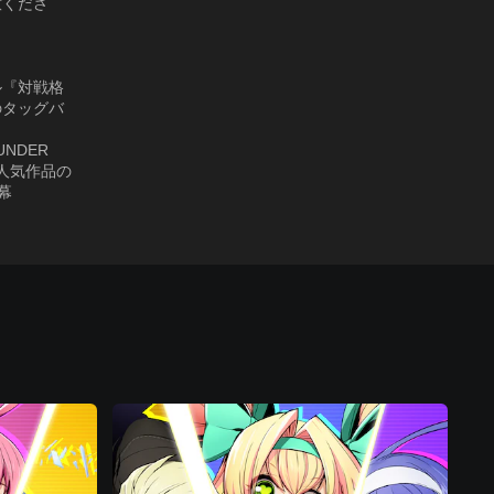
意くださ
ル『対戦格
のタッグバ
NDER
、人気作品の
幕