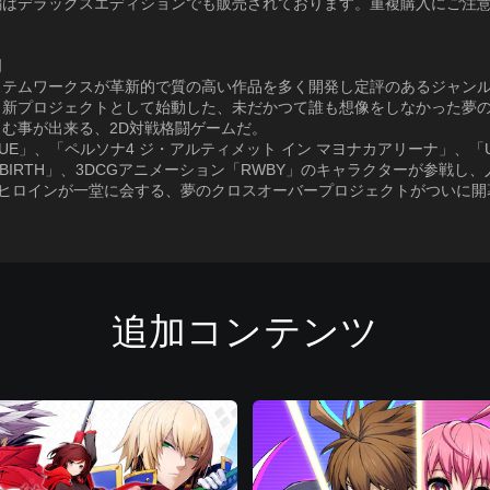
編はデラックスエディションでも販売されております。重複購入にご注
明
ステムワークスが革新的で質の高い作品を多く開発し定評のあるジャン
』新プロジェクトとして始動した、未だかつて誰も想像をしなかった夢
む事が出来る、2D対戦格闘ゲームだ。
BLUE」、「ペルソナ4 ジ・アルティメット イン マヨナカアリーナ」、「U
 IN-BIRTH」、3DCGアニメーション「RWBY」のキャラクターが参戦し
&ヒロインが一堂に会する、夢のクロスオーバープロジェクトがついに開
追加コンテンツ