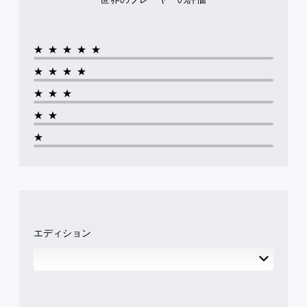
示
ッ
た
す
コ
し
ク
の
。
ン
ま
タ
周
ト
す
イ
囲
★★★★★
ラ
ス
。
ム
の
ス
テ
イ
あ
★★★★
ト
ィ
ベ
ら
キ
映
ッ
ン
★★★
ゆ
ャ
ト
像
る
ク
プ
★★
（
場
の
人
シ
画
所
感
物
★
ョ
面
か
度
や
上
ら
ン
キ
調
の
音
（
ャ
整
指
が
基
ラ
（
示
聞
本
ク
基
に
こ
タ
）
本
従
え
ー
ゲ
っ
る
）
エディション
、
ー
て
よ
敵
ス
ム
制
う
、
テ
プ
限
に
ア
ィ
レ
時
し
イ
ッ
イ
間
ま
テ
ク
中
内
す