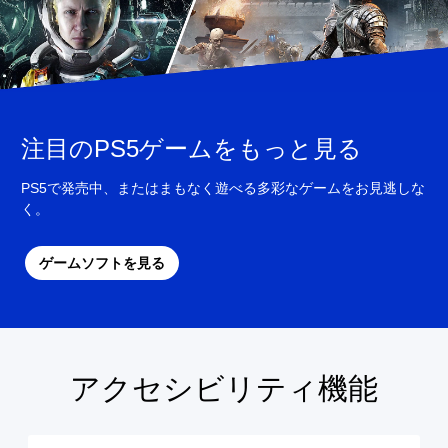
注目のPS5ゲームをもっと見る
PS5で発売中、またはまもなく遊べる多彩なゲームをお見逃しな
く。
ゲームソフトを見る
アクセシビリティ機能
色
音
字
ボ
パ
に
量
幕
タ
ズ
よ
コ
（
ン
ル
る
ン
基
割
の