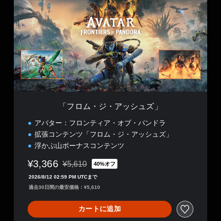
ロ
ム
・
ジ
・
ア
ッ
シ
ュ
ズ
」
「フロム・ジ・アッシュズ」
アバター：フロンティア・オブ・パンドラ
拡張コンテンツ「フロム・ジ・アッシュズ」
浮かぶ山ボーナスコンテンツ
¥3,366
¥5,610
40%オフ
通常価格¥5,610より値引き
2026/8/12 02:59 PM UTCまで
過去30日間の最安価格：¥5,610
カートに追加