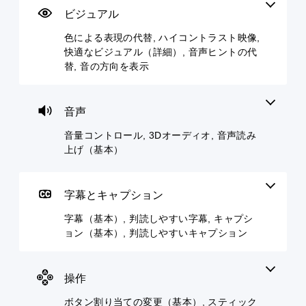
表
ト
本
り
ス
ビジュアル
現
ロ
）
当
キ
色による表現の代替, ハイコントラスト映像,
の
ー
て
ッ
主
快適なビジュアル（詳細）, 音声ヒントの代
代
ル
の
プ
要
替
変
替, 音の方向を表示
な
個
パ
ス
更
々
ズ
色
ト
（
の
ル
に
ー
音
基
や
依
音声
リ
量
パ
存
本
ー
を
ズ
せ
）
音量コントロール, 3Dオーディオ, 音声読み
と
下
ル
ず
上げ（基本）
プ
キ
げ
を
に
リ
ャ
た
伴
ゲ
セ
ラ
り
う
ー
ッ
ク
消
イ
ム
字幕とキャプション
ト
タ
音
ベ
を
の
ー
で
ン
字幕（基本）, 判読しやすい字幕, キャプシ
プ
レ
の
き
ト
レ
ョン（基本）, 判読しやすいキャプション
イ
み
ま
を
イ
ア
字
す
ス
で
ウ
幕
。
キ
き
ト
が
操作
ッ
ま
を
表
プ
す
3
使
示
ボタン割り当ての変更（基本）, スティック
で
。