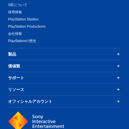
プ
ア
じ
SIEについて
レ
ル
る
採用情報
情
カ
イ
報
メ
PlayStation Studios
可
を
ラ
能
PlayStation Productions
い
の
ボ
会社情報
つ
動
タ
で
き
PlayStationの歴史
ン
も
や
を
見
映
連
製品
ら
像
打
れ
効
し
ま
果
価値観
た
す
を
り
。
オ
サポート
、
フ
制
に
練
リソース
限
で
習
時
き
間
モ
オフィシャルアカウント
ま
内
ー
す
に
ド
。
ボ
ま
ゲ
タ
た
ー
ン
、