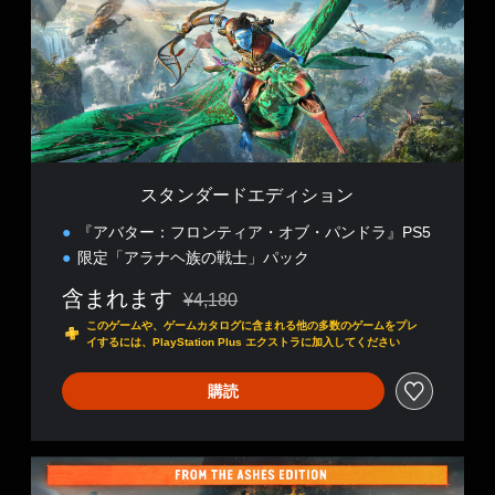
ー
ド
エ
デ
ィ
シ
ョ
ン
スタンダードエディション
『アバター：フロンティア・オブ・パンドラ』PS5
限定「アラナヘ族の戦士」パック
含まれます
¥4,180
通常価格¥4,180より値引き
このゲームや、ゲームカタログに含まれる他の多数のゲームをプレ
イするには、PlayStation Plus エクストラに加入してください
購読
「
フ