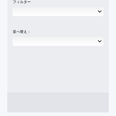
ム
の
フィルター
の
に
。
、
感
重
行
操
度
要
う
作
を
音
な
ア
で
い
声
音
ク
き
く
読
声
シ
る
つ
み
の
ョ
並べ替え：
オ
か
み
ン
上
ブ
の
を
）
げ
ジ
オ
キ
の
（
ェ
プ
ャ
難
基
ク
シ
プ
易
ト
本
ョ
シ
度
な
ン
）
ョ
を
ど
か
ン
下
ゲ
を
ら
で
げ
ー
、
選
表
ら
ム
背
べ
示
れ
の
景
ま
し
ま
開
と
す
ま
す
始
区
。
す
。
時
別
。
や
し
設
ス
て
操
定
テ
わ
判
作
変