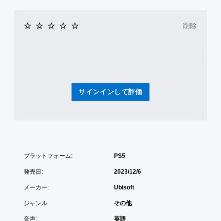
ィ
か
読
方
更
ッ
り
し
法
時
や
ク
や
の
に
削除
す
操
す
画
確
く
作
面
い
認
表
の
を
キ
示
ゲ
反
読
ャ
で
ー
み
転
プ
き
ム
上
（
ま
シ
の
げ
基
す
サインインして評価
ョ
操
ま
本
。
作
ン
す
）
方
。
キ
法
ス
快
ゲ
ャ
を
テ
ー
適
プ
い
ィ
ム
シ
な
つ
ッ
プ
ョ
ビ
で
プラットフォーム:
PS5
ク
レ
ン
ジ
も
操
イ
を
ュ
見
発売日:
2023/12/6
作
に
読
ら
ア
の
関
み
メーカー:
Ubisoft
れ
ル
反
す
や
ま
（
転
る
す
ジャンル:
その他
す
オ
詳
テ
く
。
プ
音声:
英語
キ
表