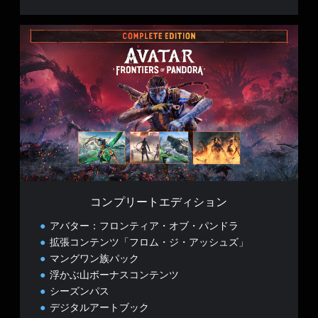
コ
ン
プ
リ
ー
ト
エ
デ
ィ
シ
ョ
ン
コンプリートエディション
アバター：フロンティア・オブ・パンドラ
拡張コンテンツ「フロム・ジ・アッシュズ」
マングワン族パック
浮かぶ山ボーナスコンテンツ
シーズンパス
デジタルアートブック