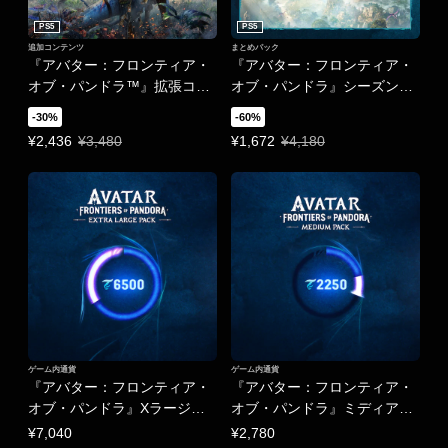
PS5
PS5
追加コンテンツ
まとめパック
『アバター：フロンティア・
『アバター：フロンティア・
オブ・パンドラ™』拡張コン
オブ・パンドラ』シーズンパ
テンツ「フロム・ジ・アッシ
ス
-30%
-60%
ュズ」
特別価格 ¥2,436 通常価格 ¥3,480
特別価格 ¥1,672 通常価格 ¥4,18
¥2,436
¥3,480
¥1,672
¥4,180
ゲーム内通貨
ゲーム内通貨
『アバター：フロンティア・
『アバター：フロンティア・
オブ・パンドラ』Xラージパ
オブ・パンドラ』ミディアム
ック – 6,500トークン
パック – 2,250トークン
¥7,040
¥2,780