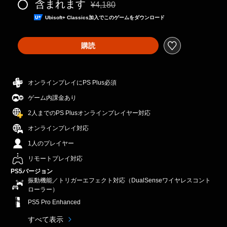
含まれます
¥4,180
通常価格¥4,180より値引き
Ubisoft+ Classics加入でこのゲームをダウンロード
購読
オンラインプレイにPS Plus必須
ゲーム内課金あり
2人までのPS Plusオンラインプレイヤー対応
オンラインプレイ対応
1人のプレイヤー
リモートプレイ対応
PS5バージョン
振動機能／トリガーエフェクト対応（DualSenseワイヤレスコント
ローラー）
PS5 Pro Enhanced
すべて表示