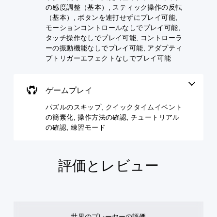
D
っ
さ
き
の感度調整（基本）, スティック操作の反転
ま
た
オ
れ
ま
た
（基本）, ボタンを連打せずにプレイ可能,
り
ま
ー
す
は
モーションコントロールなしでプレイ可能,
、
す
デ
。
、
タッチ操作なしでプレイ可能, コントローラ
ボ
。
重
ィ
タ
ーの振動機能なしでプレイ可能, アダプティ
要
オ
ク
ン
ブトリガーエフェクトなしでプレイ可能
な
判
3
配
イ
色
読
D
置
ッ
を
し
オ
を
ク
目
ゲームプレイ
ー
や
編
タ
立
デ
集
す
つ
イ
パズルのスキップ, クイックタイムイベント
ィ
し
い
色
ム
の簡素化, 操作方法の確認, チュートリアル
オ
て
字
に
イ
で
、
の確認, 練習モード
変
幕
ベ
音
操
更
字
ン
声
作
で
幕
を
方
ト
き
を
出
法
評価とレビュー
の
ま
読
力
を
簡
す
み
し
変
素
。
や
て
更
化
す
、
で
く
ク
ハ
あ
き
表
イ
な
ま
イ
世界のプレーヤーの評価