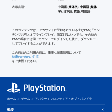
細
シ
ス
示
）
表示言語:
中国語 (簡体字), 中国語 (繁体
ョ
ト
し
チ
ゲ
字), 日本語, 英語, 韓国語
ン
や
ま
ュ
ー
が
視
す
ー
ム
用
覚
。
ト
中
意
情
リ
ま
このコンテンツは、アカウントに登録されている主なPS5(「コン
さ
報
た
ア
テンツ共有とオフラインプレイ」設定)ではいつでも、その他の
れ
は
は
ル
PS5の場合には同アカウントでログインした後に、ダウンロード
て
読
映
してプレイすることができます。
い
の
み
像
ま
上
確
の
この商品のご利用の前に、重要な健康情報について
す
げ
認
再
健康のためのご注意
。
ら
ゲ
生
をご参照ください。
れ
ー
中
な
ボ
ム
に
い
タ
プ
、
場
レ
視
ン
合
イ
覚
を
が
の
的
連
あ
チ
に
り
打
ュ
不
ま
ホーム
ゲーム
アバター：フロンティア・オブ・パンドラ
せ
ー
快
す
ず
ト
に
。
に
概要
リ
感