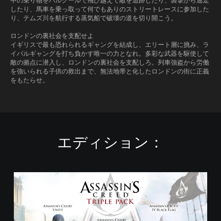
中の乗り物をパルクールで飛び越えて敵を追跡したり、襲撃から逃走
したり、馬車を乗っ取って何でもありのストリートレースに参加した
り、テムズ川を航行する蒸気船で破壊の道を切り開こう。
ロンドンの裏社会を支配せよ
イギリスで最も恐れられるギャングを結成し、エリート層に挑み、ラ
イバルギャングを打ち負かす唯一の力となれ。多彩な武器を駆使して
敵の拠点に潜入し、ロンドンの裏社会を支配しろ。列車強盗から労働
を強いられる子供の救出まで、無法地帯と化したロンドンの街に正義
をもたらせ。
エディション：
ト
リ
プ
ル
パ