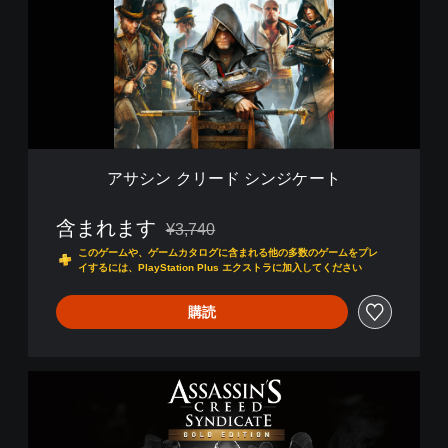
ク
リ
ー
ド
シ
ン
ジ
ケ
ー
アサシン クリード シンジケート
ト
含まれます
¥3,740
通常価格¥3,740より値引き
このゲームや、ゲームカタログに含まれる他の多数のゲームをプレ
イするには、PlayStation Plus エクストラに加入してください
購読
A
s
s
a