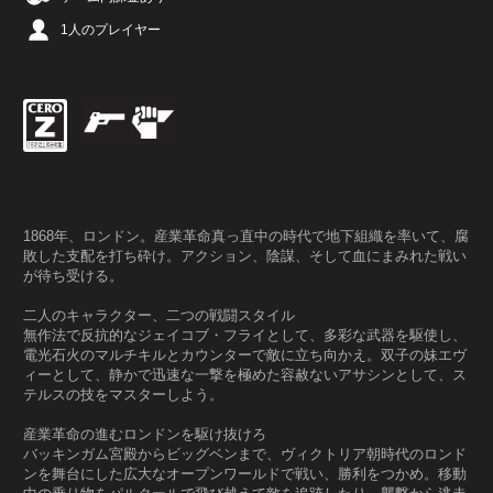
1人のプレイヤー
1868年、ロンドン。産業革命真っ直中の時代で地下組織を率いて、腐
敗した支配を打ち砕け。アクション、陰謀、そして血にまみれた戦い
が待ち受ける。
二人のキャラクター、二つの戦闘スタイル
無作法で反抗的なジェイコブ・フライとして、多彩な武器を駆使し、
電光石火のマルチキルとカウンターで敵に立ち向かえ。双子の妹エヴ
ィーとして、静かで迅速な一撃を極めた容赦ないアサシンとして、ス
テルスの技をマスターしよう。
産業革命の進むロンドンを駆け抜けろ
バッキンガム宮殿からビッグベンまで、ヴィクトリア朝時代のロンド
ンを舞台にした広大なオープンワールドで戦い、勝利をつかめ。移動