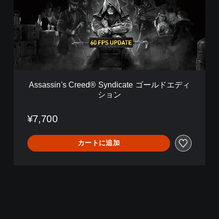
s
s
i
n
'
s
C
r
e
Assassin's Creed® Syndicate ゴールドエディ
e
ション
d
®
S
¥7,700
y
n
カートに追加
d
i
c
a
t
e
ゴ
ー
ル