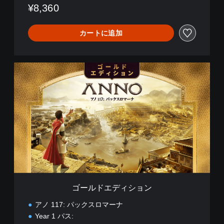
¥8,360
カートに追加
ゴ
ー
ル
ド
エ
デ
ィ
シ
ョ
ン
ゴールドエディション
アノ 117: パックスロマーナ
Year 1 パス: