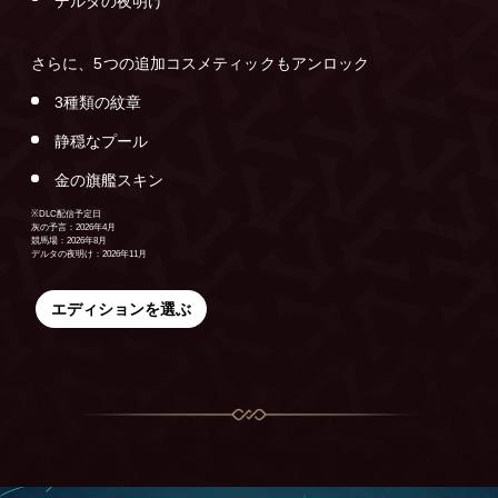
デルタの夜明け
さらに、5つの追加コスメティックもアンロック
3種類の紋章
静穏なプール
金の旗艦スキン
※DLC配信予定日
灰の予言：2026年4月
競馬場：2026年8月
デルタの夜明け：2026年11月
エディションを選ぶ