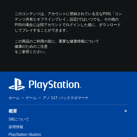
ま
の
す
一
このコンテンツは、アカウントに登録されている主なPS5(「コン
。
時
テンツ共有とオフラインプレイ」設定)ではいつでも、その他の
停
PS5の場合には同アカウントでログインした後に、ダウンロード
ボ
止
してプレイすることができます。
タ
ゲ
ン
この商品のご利用の前に、重要な健康情報について
ー
健康のためのご注意
を
ム
をご参照ください。
押
の
し
プ
レ
続
イ
け
中
ず
や
に
ム
プ
ー
レ
ビ
ホーム
ゲーム
アノ 117: パックスロマーナ
イ
ー
可
パ
概要
能
ー
SIEについて
ト
ボ
の
採用情報
タ
再
ン
PlayStation Studios
生