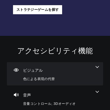
ストラテジーゲームを探す
アクセシビリティ機能
色
音
字
ボ
難
ス
に
量
幕
タ
易
ポ
よ
コ
な
ン
度
ッ
る
ン
し
割
調
ト
表
ト
で
り
整
で
ビジュアル
現
ロ
プ
当
（
場
色による表現の代替
の
ー
レ
て
詳
所
代
ル
イ
の
細
を
替
可
変
）
マ
個
能
更
ー
々
音声
色
ゲ
（
ク
の
に
ー
音
音量コントロール, 3Dオーディオ
音
基
依
ム
声
音
量
存
本
の
に
声