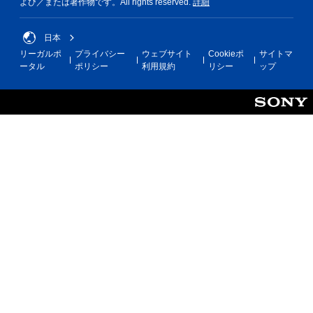
よび／または著作物です。All rights reserved.
詳細
き
の
ま
み
す
）
日本
。
リーガルポ
プライバシー
ウェブサイト
Cookieポ
サイトマ
ータル
ポリシー
利用規約
リシー
ップ
手
タ
動
ッ
セ
チ
ー
操
ブ
作
自
な
分
し
の
で
好
プ
き
レ
な
イ
タ
可
イ
能
ミ
ン
タ
グ
ッ
で
チ
ゲ
操
ー
作