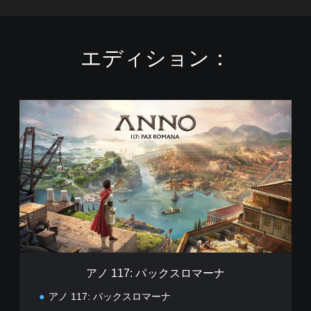
エディション：
ア
ノ
1
1
7
:
パ
ッ
ク
ス
ロ
マ
ー
アノ 117: パックスロマーナ
ナ
アノ 117: パックスロマーナ