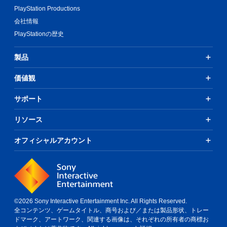
を
中
PlayStation Productions
押
に
し
会社情報
、
続
PlayStationの歴史
ゲ
け
ー
ず
ム
製品
に
を
ゲ
一
ー
価値観
時
ム
停
を
サポート
止
プ
で
レ
き
リソース
イ
ま
し
す
た
オフィシャルアカウント
。
り
（
メ
オ
ニ
フ
ュ
ラ
ー
イ
を
ン
©2026 Sony Interactive Entertainment Inc. All Rights Reserved.
操
プ
全コンテンツ、ゲームタイトル、商号および／または製品形状、トレー
作
レ
ドマーク、アートワーク、関連する画像は、それぞれの所有者の商標お
で
イ