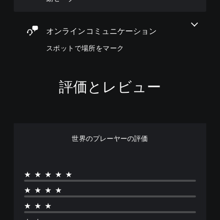
ー
編
（
立
、
た
デ
集
つ
基
ゲ
り
ィ
し
色
ー
本
他
オ
て
オンラインコミュニケーション
に
ム
）
の
で
、
変
を
情
音
操
スポットで場所をマーク
主
更
プ
報
声
作
要
で
レ
を
を
方
な
き
イ
表
出
法
ス
ま
し
示
力
を
評価とレビュー
ト
す
や
さ
し
変
ー
。
す
せ
て
更
リ
く
る
、
で
ー
で
こ
あ
き
と
き
と
な
ま
キ
ま
で
た
す
ャ
世界のプレーヤーの評価
す
、
の
。
ラ
。
他
周
ク
の
囲
タ
ス
プ
の
ゲ
ー
★★★★★
テ
レ
あ
の
ー
イ
ィ
ら
み
★★★★
ム
ヤ
ッ
ゆ
字
ス
ー
★★★
る
ク
幕
ピ
と
場
が
の