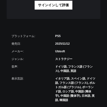
認
大
本
サインインして評価
ゲ
き
）
ー
く
ス
ム
し
テ
の
て
ィ
操
読
ッ
作
み
ク
方
や
プラットフォーム:
PS5
操
法
す
作
を
く
発売日:
2025/11/12
の
い
し
反
つ
メーカー:
Ubisoft
ま
転
で
す
オ
ジャンル:
ストラテジー
も
。
プ
見
音声:
ドイツ語, フランス語 (フラン
シ
ら
ス), 中国語, 英語
ョ
れ
ン
ま
表示言語:
イタリア語, スペイン語, ドイツ
が
す
語, フランス語 (フランス), ポル
用
。
トガル語 (ブラジル), ポーラン
意
ド語, ロシア語, 中国語 (簡体
さ
字), 中国語 (繁体字), 日本語, 英
ゲ
れ
語, 韓国語
て
ー
い
ム