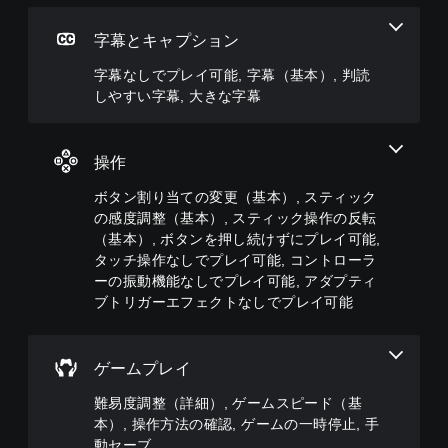
を
せ
難
よ
）
や
下
ず
易
る
テ
字幕とキャプション
プ
げ
に
度
会
キ
リ
た
ゲ
を
話
ス
字幕なしでプレイ可能, 字幕（基本）, 判読
セ
り
ー
変
が
ト
ッ
しやすい字幕, 大きな字幕
消
ム
更
な
に
ト
音
を
し
く
よ
の
で
プ
た
、
る
レ
き
レ
り
字
チ
操作
イ
ま
イ
、
幕
ャ
ア
す
で
ア
な
ッ
ボタン割り当ての変更（基本）, スティック
ウ
。
き
シ
し
ト
の感度調整（基本）, スティック操作の反転
ト
ま
ス
で
で
を
（基本）, ボタンを押し続けずにプレイ可能,
す
ト
プ
は
3
使
タッチ操作なしでプレイ可能, コントローラ
。
機
レ
な
D
っ
ーの振動機能なしでプレイ可能, アダプティ
ま
能
イ
く
た
オ
た
を
ブトリガーエフェクトなしでプレイ可能
で
、
り
ー
は
有
き
地
、
デ
、
効
ま
図
ボ
重
ィ
に
す
に
タ
ゲームプレイ
要
す
オ
。
ピ
ン
な
る
ン
3
配
難易度調整（詳細）, ゲームスピード（基
色
こ
を
D
置
字
本）, 操作方法の確認, ゲームの一時停止, 手
を
と
立
オ
を
幕
目
で
動セーブ
て