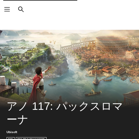
検
索
アノ 117: パックスロマ
ーナ
Ubisoft