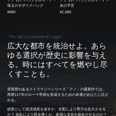
珠玉のモザイクパック
灰の予言
¥980
¥1,680
『アノ 117: パックスロマーナ』とは？
広大な都市を統治せよ。あら
ゆる選択が歴史に影響を与え
る。時にはすべてを燃やし尽
くすことも。
受賞歴のあるストラテジーシリーズ「アノ」の最新作では、
西暦117年のローマ帝国を形成するための命運があなたに託さ
れる。
総督として経済成長を促すか、支配により勢力を拡大させる
か？ 反乱により民を導くか、多様な文化を統合させるのか？