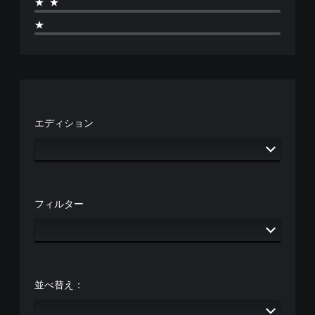
ー
コ
★★
所
表
感
ド
ミ
か
示
度
★
ュ
（
ら
さ
調
ニ
基
音
れ
整
ケ
が
本
ま
（
ー
聞
す
）
シ
基
こ
。
一
ョ
本
え
定
ン
る
）
時
判
で
よ
エディション
ス
間
き
読
う
テ
ま
ま
し
に
ィ
た
す
し
や
ッ
は
。
ま
す
ク
特
す
い
の
定
。
字
感
の
フィルター
幕
度
ア
を
ク
字
い
シ
幕
く
ョ
を
つ
ン
読
か
を
み
並べ替え：
の
行
や
オ
う
す
プ