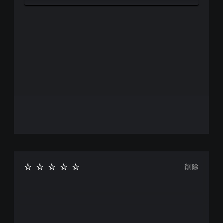
際
く
シ
に
表
ョ
ゲ
示
ン
ー
し
か
ム
ま
ら
の
す
選
ス
。
べ
ピ
ま
ー
大
す
ド
。
き
を
落
な
と
字
ス
せ
幕
テ
ま
ィ
字
す
幕
ッ
。
の
ク
フ
操
削除
操
ォ
作
作
ン
の
ト
方
反
サ
法
転
イ
の
（
ズ
確
基
を