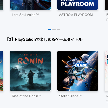
Lost Soul Aside™
ASTRO's PLAYROOM
P
【3】PlayStationで楽しめるゲームタイトル
Rise of the Ronin™
Stellar Blade™