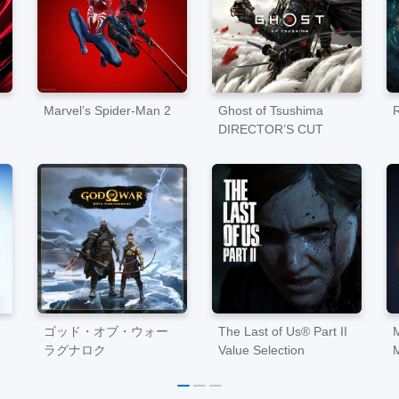
Marvel’s Spider-Man 2
Ghost of Tsushima
DIRECTOR’S CUT
ゴッド・オブ・ウォー
The Last of Us® Part II
M
ラグナロク
Value Selection
M