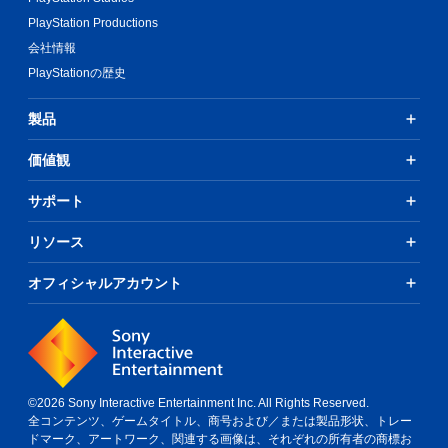
PlayStation Productions
会社情報
PlayStationの歴史
製品
価値観
サポート
リソース
オフィシャルアカウント
©2026 Sony Interactive Entertainment Inc. All Rights Reserved.
全コンテンツ、ゲームタイトル、商号および／または製品形状、トレー
ドマーク、アートワーク、関連する画像は、それぞれの所有者の商標お