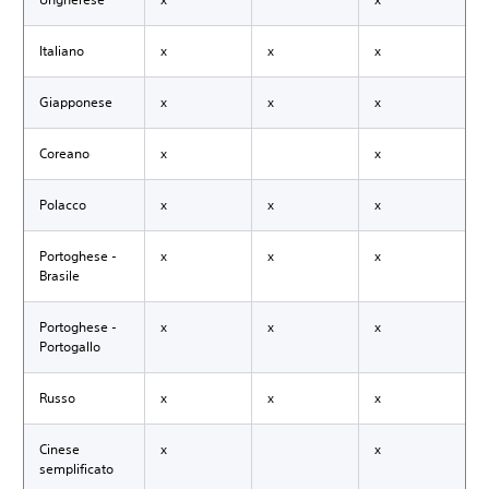
Italiano
x
x
x
Giapponese
x
x
x
Coreano
x
x
Polacco
x
x
x
Portoghese -
x
x
x
Brasile
Portoghese -
x
x
x
Portogallo
Russo
x
x
x
Cinese
x
x
semplificato