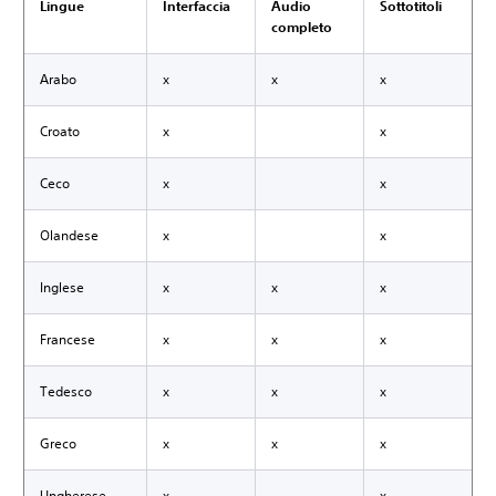
Lingue
Interfaccia
Audio
Sottotitoli
completo
Arabo
x
x
x
Croato
x
x
Ceco
x
x
Olandese
x
x
Inglese
x
x
x
Francese
x
x
x
Tedesco
x
x
x
Greco
x
x
x
Ungherese
x
x