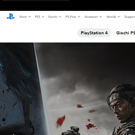
Store
PS5
Giochi
PS Plus
Accessori
Novità
Suppor
PlayStation 4
Giochi P