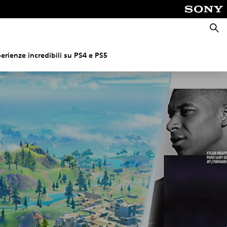
Cerca
erienze incredibili su PS4 e PS5