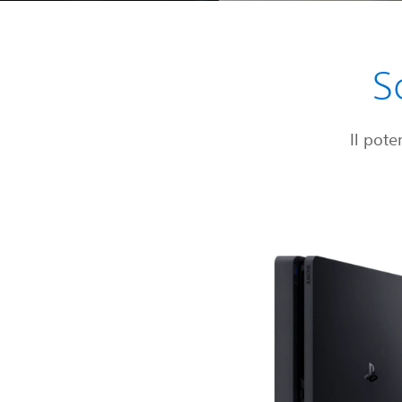
S
Il pote