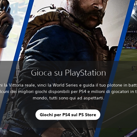
Gioca su PlayStation
ni la Vittoria reale, vinci la World Series e guida il tuo plotone in batt
cuni dei migliori giochi disponibili per PS4 e milioni di giocatori in t
mondo, tutti sono qui ad aspettarti.
Giochi per PS4 sul PS Store