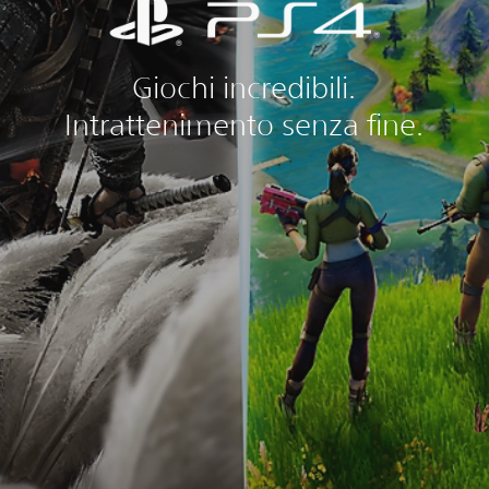
Giochi incredibili.
Intrattenimento senza fine.