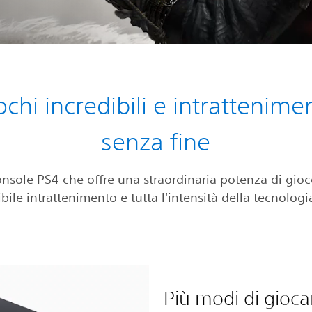
ochi incredibili e intrattenime
senza fine
onsole PS4 che offre una straordinaria potenza di gioc
ibile intrattenimento e tutta l'intensità della tecnolog
Più modi di gioca