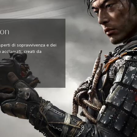
ion
sperti di sopravvivenza e dei
ù acclamati, creati da