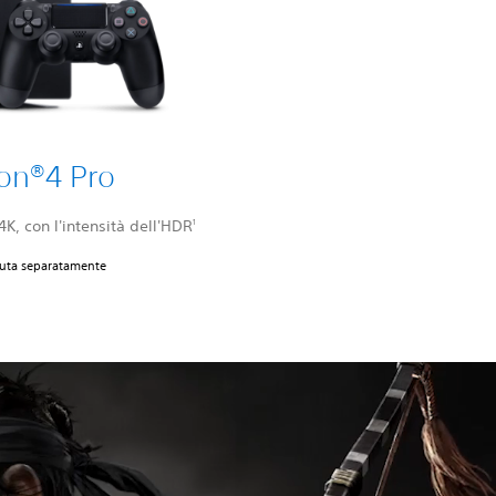
ion®4 Pro
4K, con l'intensità dell'HDR
1
duta separatamente