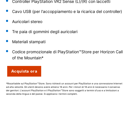
Controller PlayStation VR2 Sense
(L)/(R) con laccetti
Cavo USB (per l'accoppiamento e la ricarica del controller)
Auricolari stereo
Tre paia di gommini degli auricolari
Materiali stampati
Codice promozionale di PlayStation™Store per Horizon Call
of the Mountain*
Acquista ora
*Riscattabile sul PlayStation™Store. Sono richiesti un account per PlayStation e una connessione Internet
ad alta velocità. Gli utenti devono avere almeno 16 anni. Per i minori di 18 anni è necessario il consenso
dei genitori. L'account PlayStation e il PlayStation™Store sono soggetti a termini d'uso e a limitazioni a
seconda della lingua e del paese. Si applicano i termini completi.