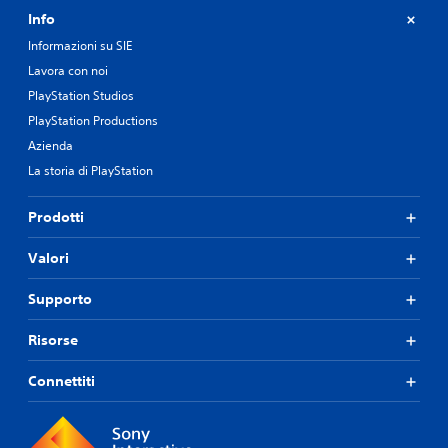
Info
Informazioni su SIE
Lavora con noi
PlayStation Studios
PlayStation Productions
Azienda
La storia di PlayStation
Prodotti
Valori
Supporto
Risorse
Connettiti