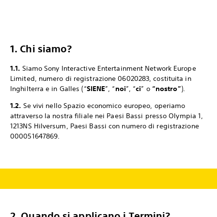
1. Chi siamo?
1.1.
Siamo Sony Interactive Entertainment Network Europe
Limited, numero di registrazione 06020283, costituita in
Inghilterra e in Galles (“
SIENE
”, “
noi
”, “
ci
” o
“nostro”
).
1.2.
Se vivi nello Spazio economico europeo, operiamo
attraverso la nostra filiale nei Paesi Bassi presso Olympia 1,
1213NS Hilversum, Paesi Bassi con numero di registrazione
000051647869.
2. Quando si applicano i Termini?