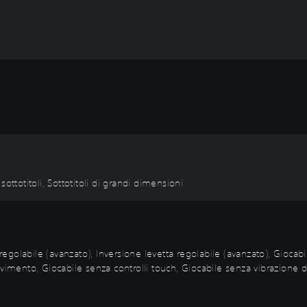
 sottotitoli, Sottotitoli di grandi dimensioni
 regolabile (avanzato), Inversione levetta regolabile (avanzato), Giocabi
imento, Giocabile senza controlli touch, Giocabile senza vibrazione del