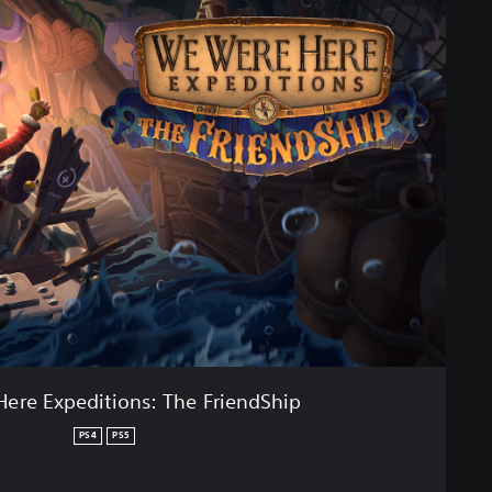
ere Expeditions: The FriendShip
PS4
PS5