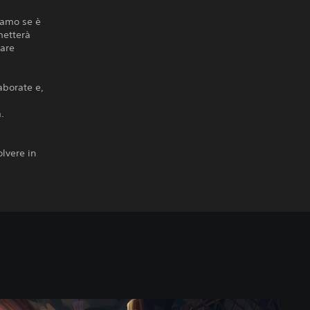
riamo se è
metterà
rare
aborate e,
.
i
lvere in