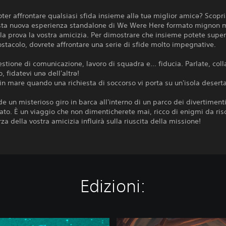
oter affrontare qualsiasi sfida insieme allə tuə miglior amicə? Scop
sta nuova esperienza standalone di We Were Here formato mignon 
la prova la vostra amicizia. Per dimostrare che insieme potete supe
ostacolo, dovrete affrontare una serie di sfide molto impegnative.
estione di comunicazione, lavoro di squadra e... fiducia. Parlate, coll
, fidatevi unə dell'altrə!
 in mare quando una richiesta di soccorso vi porta su un'isola deserta
nde un misterioso giro in barca all'interno di un parco dei divertiment
o. È un viaggio che non dimenticherete mai, ricco di enigmi da riso
rza della vostra amicizia influirà sulla riuscita della missione!
Edizioni:
W