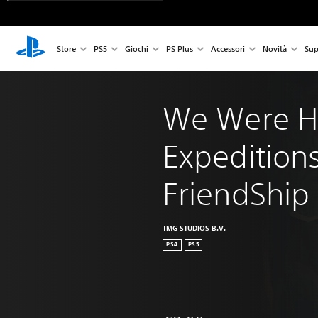
Store
PS5
Giochi
PS Plus
Accessori
Novità
Sup
We Were H
Expeditions
FriendShip
TMG STUDIOS B.V.
PS4
PS5