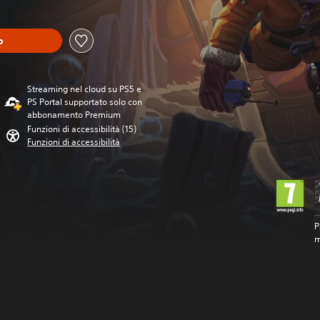
o
Streaming nel cloud su PS5 e
PS Portal supportato solo con
abbonamento Premium
Funzioni di accessibilità (15)
Funzioni di accessibilità
P
m