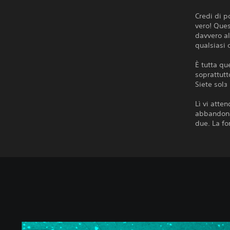
Credi di p
vero! Que
davvero al
qualsiasi 
È tutta qu
soprattutto
Siete solз
Lì vi atte
abbandonat
due. La fo
W