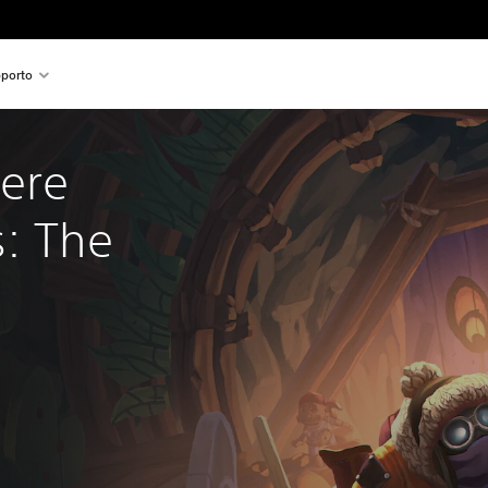
porto
ere 
: The 