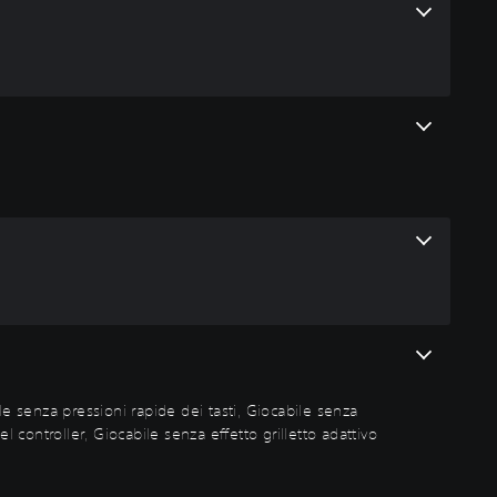
le senza pressioni rapide dei tasti, Giocabile senza
 controller, Giocabile senza effetto grilletto adattivo