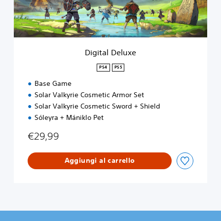
e
l
u
x
e
Digital Deluxe
PS4
PS5
Base Game
Solar Valkyrie Cosmetic Armor Set
Solar Valkyrie Cosmetic Sword + Shield
Sóleyra + Mániklo Pet
€29,99
Aggiungi al carrello