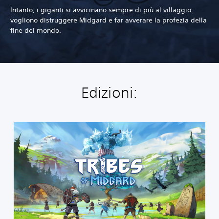
Intanto, i giganti si avvicinano sempre di più al villaggio:
vogliono distruggere Midgard e far avverare la profezia della
fine del mondo.
Edizioni:
T
r
i
b
e
s
o
f
M
i