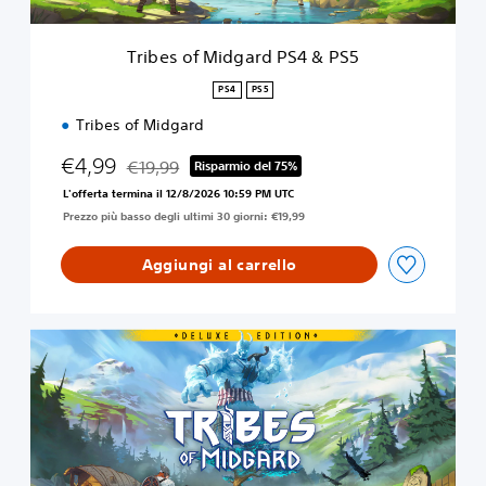
d
g
a
Tribes of Midgard PS4 & PS5
r
d
PS4
PS5
P
Tribes of Midgard
S
4
€4,99
€19,99
&
Risparmio del 75%
Scontato dal prezzo originale di €19,99
P
L'offerta termina il 12/8/2026 10:59 PM UTC
S
Prezzo più basso degli ultimi 30 giorni: €19,99
5
Aggiungi al carrello
D
i
g
i
t
a
l
D