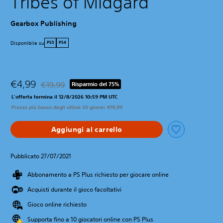
Tribes of Midgard
Gearbox Publishing
Disponibile su
PS5
PS4
€4,99
€19,99
Risparmio del 75%
Scontato dal prezzo originale di €19,99
L'offerta termina il 12/8/2026 10:59 PM UTC
Prezzo più basso degli ultimi 30 giorni: €19,99
Aggiungi al carrello
Pubblicato 27/07/2021
Abbonamento a PS Plus richiesto per giocare online
Acquisti durante il gioco facoltativi
Gioco online richiesto
Supporta fino a 10 giocatori online con PS Plus