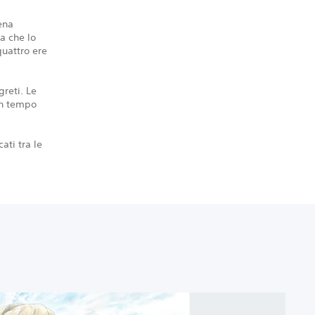
ena
a che lo
quattro ere
greti. Le
 in tempo
ati tra le