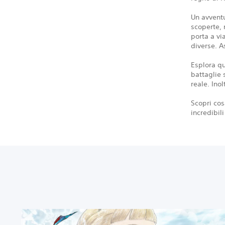
Un avventu
scoperte, 
porta a vi
diverse. A
Esplora qu
battaglie 
reale. Inol
Scopri cosa
incredibil
T
h