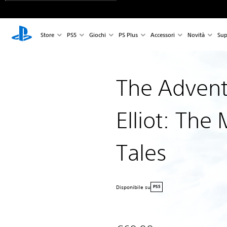
Store
PS5
Giochi
PS Plus
Accessori
Novità
Sup
The Advent
Elliot: The
Tales
Disponibile su
PS5