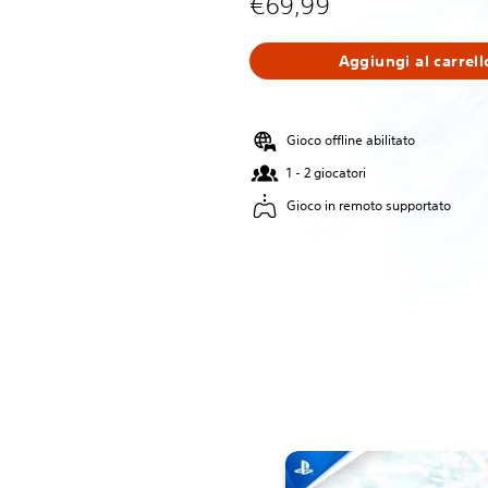
€69,99
Aggiungi al carrell
Gioco offline abilitato
1 - 2 giocatori
Gioco in remoto supportato