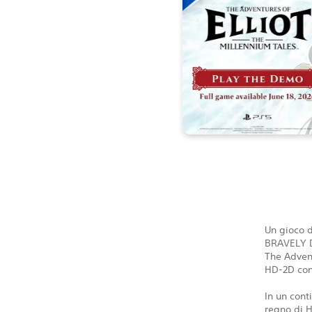
Un gioco 
BRAVELY 
The Advent
HD-2D con
In un cont
regno di H