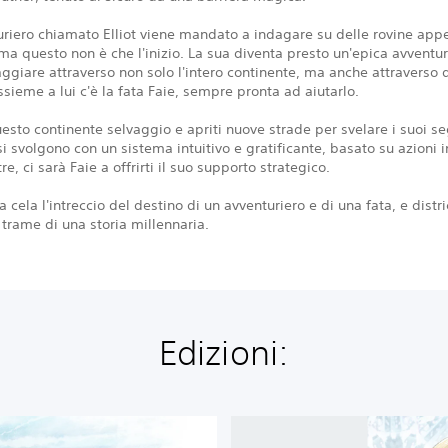
riero chiamato Elliot viene mandato a indagare su delle rovine app
ma questo non è che l'inizio. La sua diventa presto un'epica avventur
aggiare attraverso non solo l'intero continente, ma anche attraverso 
ssieme a lui c'è la fata Faie, sempre pronta ad aiutarlo.
esto continente selvaggio e apriti nuove strade per svelare i suoi se
si svolgono con un sistema intuitivo e gratificante, basato su azioni
tre, ci sarà Faie a offrirti il suo supporto strategico.
 cela l'intreccio del destino di un avventuriero e di una fata, e distric
i trame di una storia millennaria.
Edizioni:
T
h