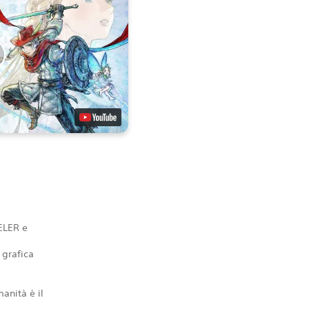
ELER e
 grafica
manità è il