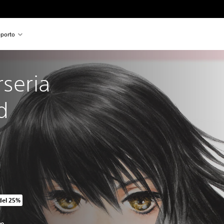
porto
rseria 
d
del 25%
originale di €39,99