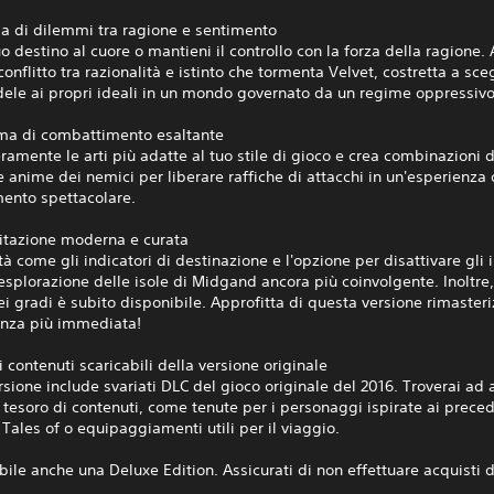
ia di dilemmi tra ragione e sentimento
uo destino al cuore o mantieni il controllo con la forza della ragione. 
 conflitto tra razionalità e istinto che tormenta Velvet, costretta a sce
dele ai propri ideali in un mondo governato da un regime oppressivo
ema di combattimento esaltante
eramente le arti più adatte al tuo stile di gioco e crea combinazioni d
e anime dei nemici per liberare raffiche di attacchi in un'esperienza 
ento spettacolare.
sitazione moderna e curata
tà come gli indicatori di destinazione e l'opzione per disattivare gli 
esplorazione delle isole di Midgand ancora più coinvolgente. Inoltre,
i gradi è subito disponibile. Approfitta di questa versione rimaster
enza più immediata!
i contenuti scaricabili della versione originale
sione include svariati DLC del gioco originale del 2016. Troverai ad 
 tesoro di contenuti, come tenute per i personaggi ispirate ai prece
 Tales of o equipaggiamenti utili per il viaggio.
bile anche una Deluxe Edition. Assicurati di non effettuare acquisti 