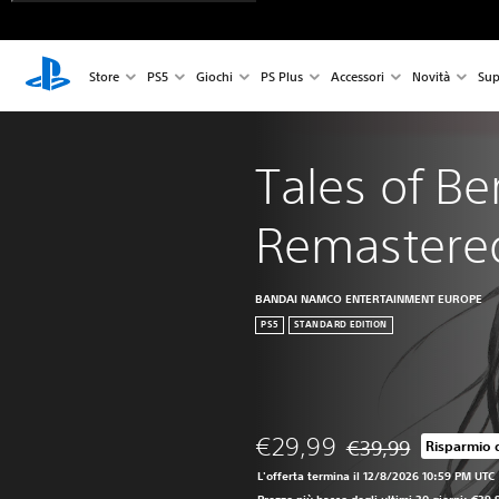
Store
PS5
Giochi
PS Plus
Accessori
Novità
Sup
Tales of Be
Remastere
BANDAI NAMCO ENTERTAINMENT EUROPE
PS5
STANDARD EDITION
€29,99
€39,99
Risparmio 
Scontato dal prezzo 
L'offerta termina il 12/8/2026 10:59 PM UTC