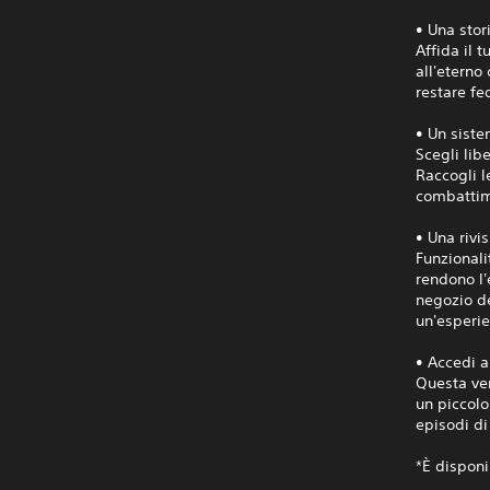
• Una stor
Affida il t
all'eterno
restare fe
• Un sist
Scegli lib
Raccogli l
combattim
• Una rivi
Funzionali
rendono l'
negozio de
un'esperi
• Accedi a
Questa ver
un piccolo
episodi di
*È disponi