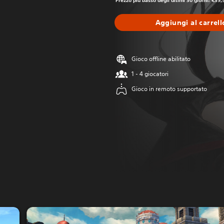
Prezzo più basso degli ultimi 30 giorni: €39,
Aggiungi al carrell
Gioco offline abilitato
1 - 4 giocatori
Gioco in remoto supportato