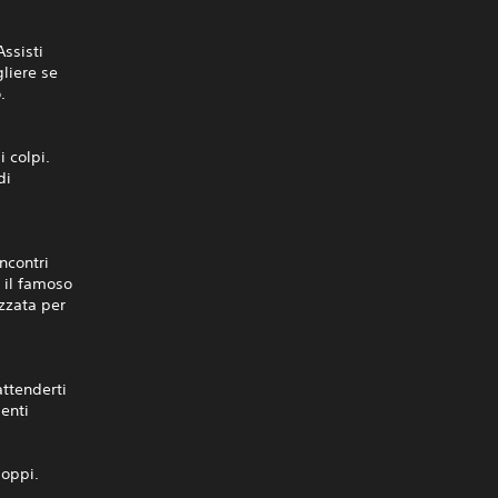
Assisti
gliere se
.
i colpi.
di
incontri
 il famoso
izzata per
attenderti
denti
doppi.