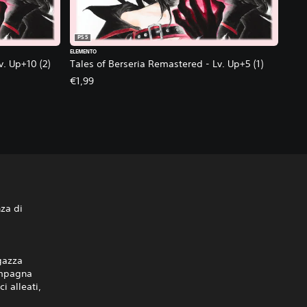
PS5
ELEMENTO
v. Up+10 (2)
Tales of Berseria Remastered - Lv. Up+5 (1)
€1,99
nza di
agazza
ompagna
i alleati,