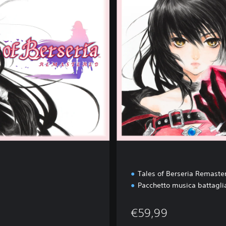
u
x
e
E
d
i
t
i
o
n
Tales of Berseria Remaste
Pacchetto musica battagli
€59,99