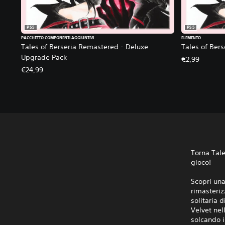
PS5
PS5
PACCHETTO COMPONENTI AGGIUNTIVI
ELEMENTO
Tales of Berseria Remastered - Deluxe
Tales of Bers
Upgrade Pack
€2,99
€24,99
Torna Tale
gioco!
Scopri una
rimasteriz
solitaria
Velvet nel
solcando i