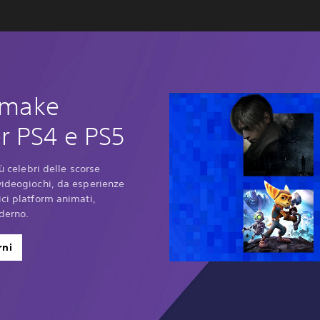
remake
r PS4 e PS5
iù celebri delle scorse
videogiochi, da esperienze
ici platform animati,
derno.
rni