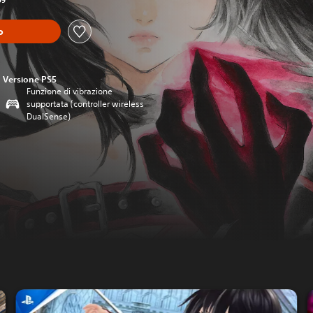
99
o
Versione PS5
Funzione di vibrazione
supportata (controller wireless
DualSense)