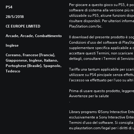
Per giocare a questo gioco su PS5, è pos
PS4
software di sistema alla versione più r
utilizzabile su PS5, alcune funzioni dis
28/5/2018
risultare disponibili. Per ulteriori inform
CE EUROPE LIMITED
PlayStation.com/bc.
Arcade, Arcade, Combattimento
Il download del presente prodotto è sogg
Condizioni d'uso del software di PlaySta
Inglese
supplementare specifica applicabile a qu
accettare questi Termini, non scaricare 
Coreano, Francese (Francia),
dettagli, consultare i Termini di Servizio
Giapponese, Inglese, Italiano,
Portoghese (Brasile), Spagnolo,
Tariffa una tantum applicabile per scari
Tedesco
utilizzare su PS4 pincipale senza effettu
l'accesso va effettuato per l'uso su altr
Prima di usare questo prodotto, legger
Avvertenze per la salute
.
Library programs ©Sony Interactive Ente
esclusivamente a Sony Interactive Enter
Termini d'uso del software. Si consiglia d
eu.playstation.com/legal per i diritti di 