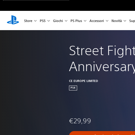
Store
PS5
Giochi
PS Plus
Accessori
Novità
Sup
Street Figh
Anniversary
CE EUROPE LIMITED
PS4
€29,99