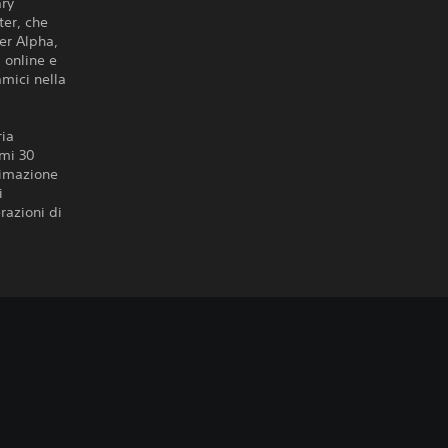
ary
ter, che
ter Alpha,
i online e
amici nella
ria
imi 30
animazione
i
razioni di