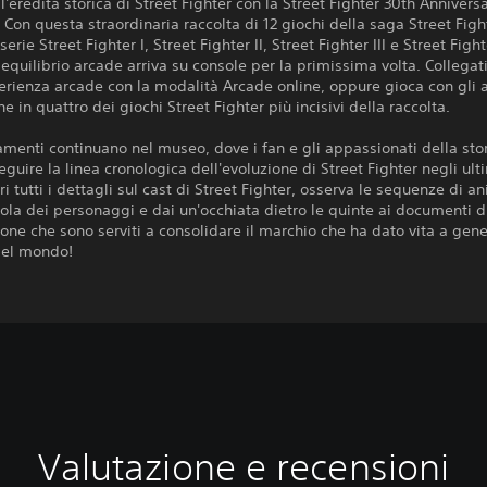
l'eredità storica di Street Fighter con la Street Fighter 30th Annivers
. Con questa straordinaria raccolta di 12 giochi della saga Street Figh
serie Street Fighter I, Street Fighter II, Street Fighter III e Street Figh
o equilibrio arcade arriva su console per la primissima volta. Collegat
sperienza arcade con la modalità Arcade online, oppure gioca con gli 
ne in quattro dei giochi Street Fighter più incisivi della raccolta.
amenti continuano nel museo, dove i fan e gli appassionati della sto
guire la linea cronologica dell'evoluzione di Street Fighter negli ult
ri tutti i dettagli sul cast di Street Fighter, osserva le sequenze di 
ola dei personaggi e dai un'occhiata dietro le quinte ai documenti d
one che sono serviti a consolidare il marchio che ha dato vita a gene
del mondo!
Valutazione e recensioni