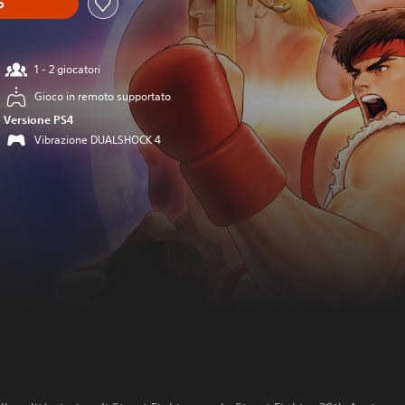
o
1 - 2 giocatori
Gioco in remoto supportato
Versione PS4
Vibrazione DUALSHOCK 4