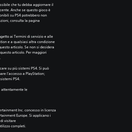
sibile che tu debba aggiornare il 
ecente. Anche se questo gioco è 
ponibili su PS4 potrebbero non 
azioni, consulta la pagina 
etto ai Termini di servizio e alle 
tion e a qualsiasi altra condizione 
esto articolo. Se non si desidera 
questo articolo. Per maggiori 
.
care su più sistemi PS4. Si può 
are l'accesso a PlayStation; 
i sistemi PS4.
e attentamente le 
rtainment Inc. concesso in licenza 
tainment Europe. Si applicano i 
i visitare 
utilizzo completi.