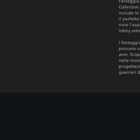
Festeggia 
Collection
include le 
il perfett
rivivi l'e
lobby onli
I festeggi
possono se
anni. Scop
nella movi
progettazi
guerrieri 